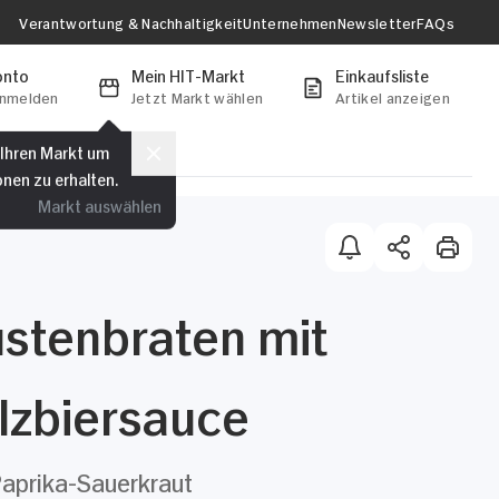
Verantwortung & Nachhaltigkeit
Unternehmen
Newsletter
FAQs
onto
Mein HIT-Markt
Einkaufsliste
anmelden
Jetzt Markt wählen
Artikel anzeigen
 Ihren Markt um
onen zu erhalten.
Markt auswählen
ustenbraten mit
lzbiersauce
aprika-Sauerkraut