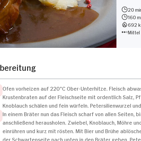
20 min
160 m
692 kc
Mittel
bereitung
Ofen vorheizen auf 220°C Ober-Unterhitze. Fleisch abw
Krustenbraten auf der Fleischseite mit ordentlich Salz, 
Knoblauch schälen und fein würfeln. Petersilienwurzel un
In einem Bräter nun das Fleisch scharf von allen Seiten, b
anschließend herausholen. Zwiebel, Knoblauch, Möhre un
einrühren und kurz mit rösten. Mit Bier und Brühe ablösc
der Schwartenseite nach unten in den Bräter geben. Petersi