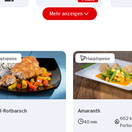
Mehr anzeigen
ptspeise
Hauptspeise
l-Rotbarsch
Amaranth
662 kc
40 min
Porti