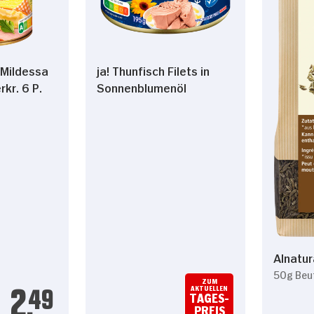
Mildessa
ja! Thunfisch Filets in
kr. 6 P.
Sonnenblumenöl
Alnatu
50g Beu
ZUM
AKTUELLEN
2.
49
TAGES-
PREIS