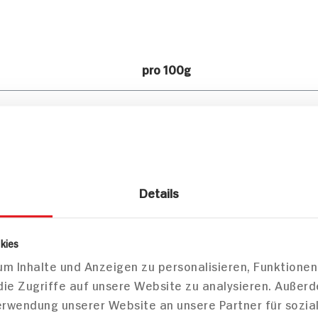
pro 100g
383kJ /92kcal
5g
Details
2g
3g
kies
m Inhalte und Anzeigen zu personalisieren, Funktionen
2g
die Zugriffe auf unsere Website zu analysieren. Außer
Verwendung unserer Website an unsere Partner für sozi