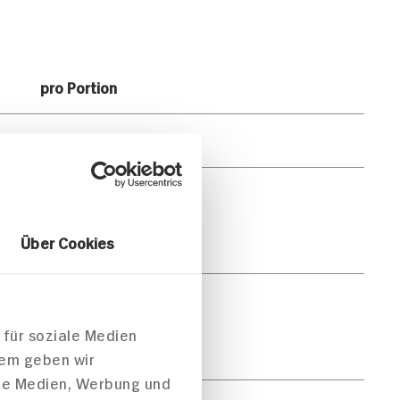
pro Portion
2.898kJ /692kcal
41g
Über Cookies
16g
23g
 für soziale Medien
15g
dem geben wir
ale Medien, Werbung und