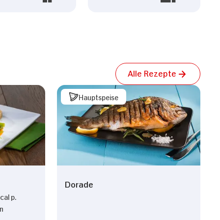
Alle Rezepte
Hauptspeise
Dorade
al p.
on