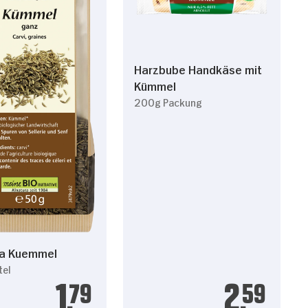
Harzbube Handkäse mit
Kümmel
200g Packung
ra Kuemmel
tel
1.
79
2.
59