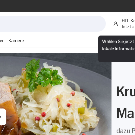
HIT-K
Jetzt 
er
Karriere
Wählen Sie jetzt
lokale Informati
Kr
Ma
dazu P