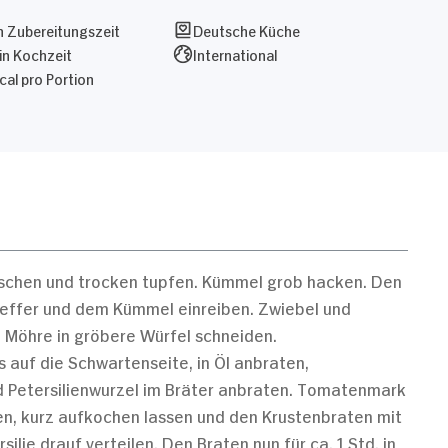
 Zubereitungszeit
Deutsche Küche
in Kochzeit
International
al pro Portion
aschen und trocken tupfen. Kümmel grob hacken. Den
Pfeffer und dem Kümmel einreiben. Zwiebel und
d Möhre in gröbere Würfel schneiden.
is auf die Schwartenseite, in Öl anbraten,
d Petersilienwurzel im Bräter anbraten. Tomatenmark
hen, kurz aufkochen lassen und den Krustenbraten mit
lie drauf verteilen. Den Braten nun für ca. 1 Std. in