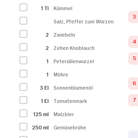
1
Tl
Kümmel
Salz, Pfeffer zum Würzen
2
Zwiebeln
2
Zehen Knoblauch
1
Petersilienwurzel
1
Möhre
3
El
Sonnenblumenöl
1
El
Tomatenmark
125
ml
Malzbier
250
ml
Gemüsebrühe