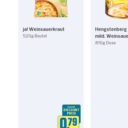
ja! Weinsauerkraut
Hengstenberg 
mild. Weinsauer
520g Beutel
810g Dose
DAUER
DISCOUNT
PREIS
0.
79