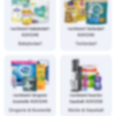
/sortiment/babybedarf-
/sortiment/tierbedarf-
4261248
4261246
Babybedarf
Tierbedarf
/sortiment/drogerie-
/sortiment/kueche-
kosmetik-4261244
haushalt-4261258
Drogerie & Kosmetik
Küche & Haushalt