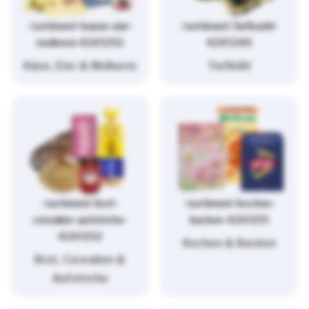
/sortiment/kaese-eier-
/sortiment/tiefkuehl-
molkerei-4261253
4261249
Käse, Eier & Molkerei
Tiefkühl
/sortiment/brot-
/sortiment/kochen-
cerealien-aufstriche-
backen-4261251
4261252
Kochen & Backen
Brot, Cerealien &
Aufstriche