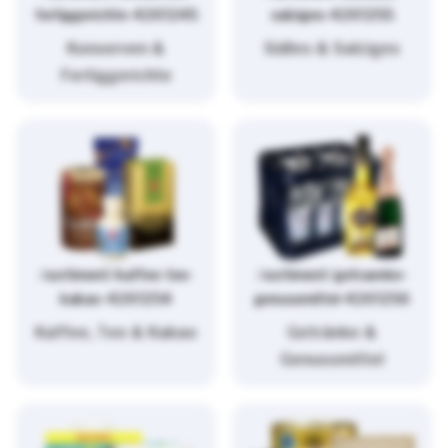
fertiggerichte-4261245
salziges-4261255
Konserven &
Süßes & Salziges
Fertiggerichte
/sortiment/kaffee-tee-
/sortiment/getraenke-
kakao-4261254
genussmittel-4261256
Kaffee, Tee & Kakao
Getränke &
Genussmittel