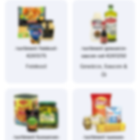
/sortiment/feinkost-
/sortiment/gewuerze-
4261375
saucen-oel-4261250
Feinkost
Gewürze, Saucen &
Öl
/sortiment/konserven-
/sortiment/suesses-