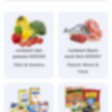
/sortiment/obst-
/sortiment/fleisch-
gemuese-4261243
wurst-fisch-4261247
Obst & Gemüse
Fleisch, Wurst &
Fisch