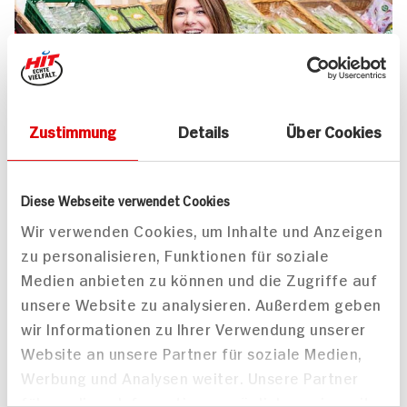
Zustimmung
Details
Über Cookies
UNSER 7 SERVICE-VERSPRECHEN
Diese Webseite verwendet Cookies
Wir geben für Sie täglich unser
Wir verwenden Cookies, um Inhalte und Anzeigen
zu personalisieren, Funktionen für soziale
Bestes. Versprochen!
Medien anbieten zu können und die Zugriffe auf
Unser Anspruch ist es, dass Ihr Einkauf bei uns
unsere Website zu analysieren. Außerdem geben
jedes Mal zum Vergnügen wird. Dafür legen
wir Informationen zu Ihrer Verwendung unserer
wir uns jeden Tag ins Zeug. Verlässliche
Website an unsere Partner für soziale Medien,
Qualität, Frische und Herkunft unserer
Werbung und Analysen weiter. Unsere Partner
Produkte, entspannteres Einkaufen, bester
führen diese Informationen möglicherweise mit