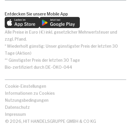
Entdecken Sie unsere Mobile App
Alle Preise in Euro (€) inkl. gesetzlicher Mehrwertsteuer und
zzgl. Pfand.
* Wiederholt günstig: Unser günstigster Preis der letzten 30
Tage (Aktion)
** Günstigster Preis der letzten 30 Tage
Bio-zertifiziert durch DE-ÖKO-044
Cookie-Einstellungen
Informationen zu Cookies
Nutzungsbedingungen
Datenschutz
Impressum
© 2026, HIT HANDELSGRUPPE GMBH & CO KG