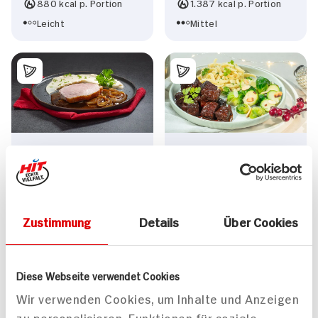
880 kcal p. Portion
1.387 kcal p. Portion
Leicht
Mittel
Kasseler Lachse aus
Gulasch mit Spätzle und
dem Ofen an
Rosenkohl
Selleriepüree mit
Zwiebelsauce
100 min
165 min
Zustimmung
Details
Über Cookies
829 kcal p. Portion
1.944 kcal p. Portion
Mittel
Mittel
Diese Webseite verwendet Cookies
Wir verwenden Cookies, um Inhalte und Anzeigen
zu personalisieren, Funktionen für soziale