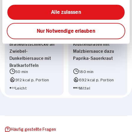
Alle zulassen
Nur Notwendige erlauben
Bratwurstschnecke an
Krustenbraten mit
Zwiebel-
Malzbiersauce dazu
Dunkelbiersauce mit
Paprika-Sauerkraut
Bratkartoffeln
50 min
180 min
912 kcal p. Portion
692 kcal p. Portion
Leicht
Mittel
Häufig gestellte Fragen