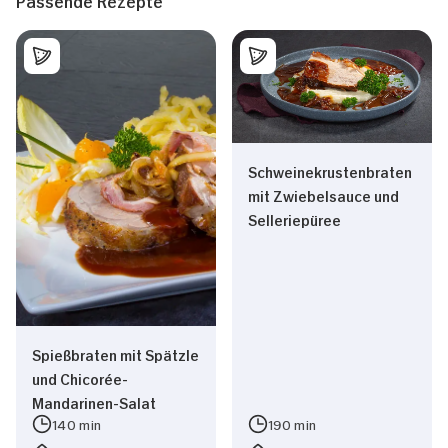
Passende Rezepte
Schweinekrustenbraten
mit Zwiebelsauce und
Selleriepüree
Spießbraten mit Spätzle
und Chicorée-
Mandarinen-Salat
140 min
190 min