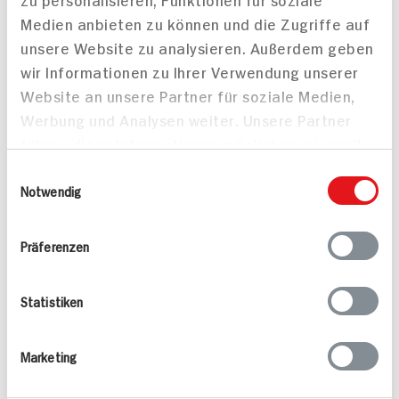
Medien anbieten zu können und die Zugriffe auf
unsere Website zu analysieren. Außerdem geben
wir Informationen zu Ihrer Verwendung unserer
Geschmorter Tafelspitz
Website an unsere Partner für soziale Medien,
mit Birne an Süßer-Senf-
Werbung und Analysen weiter. Unsere Partner
Malz-Sauce und
führen diese Informationen möglicherweise mit
Bratkartoffeln mit
weiteren Daten zusammen, die Sie ihnen
Einwilligungsauswahl
Zuckerschoten
bereitgestellt haben oder die sie im Rahmen
Notwendig
Ihrer Nutzung der Dienste gesammelt haben.
Präferenzen
Erdbeer-Malz-Süppchen
mit Vanilleeis
20 min
Statistiken
173 kcal p. Portion
145 min
Leicht
665 kcal p. Portion
Marketing
Vegetarisch
Leicht