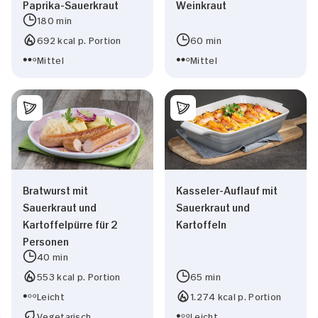
Paprika-Sauerkraut
Weinkraut
Marketing
180 min
692 kcal p. Portion
60 min
Mittel
Mittel
Alle zulassen
Nur Notwendige erlauben
Bratwurst mit
Kasseler-Auflauf mit
Sauerkraut und
Sauerkraut und
Kartoffelpürre für 2
Kartoffeln
Personen
40 min
553 kcal p. Portion
65 min
Leicht
1.274 kcal p. Portion
Vegetarisch
Leicht