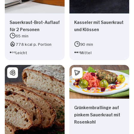
Sauerkraut-Brot-Auflauf
Kasseler mit Sauerkraut
für 2 Personen
und Klössen
65 min
778 kcal p. Portion
90 min
Leicht
Mittel
Grünkernbratlinge auf
pinkem Sauerkraut mit
Zustimmung
Details
Über Cookies
Rosenkohl