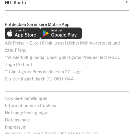
HIT-Konto
Entdecken Sie unsere Mobile App
Alle Preise in Euro (€) inkl. gesetzlicher Mehrwertsteuer und
zzgl. Pfand.
* Wiederholt günstig: Unser günstigster Preis der letzten 30
Tage (Aktion)
** Günstigster Preis der letzten 30 Tage
Bio-zertifiziert durch DE-ÖKO-044
Cookie-Einstellungen
Informationen zu Cookies
Nutzungsbedingungen
Datenschutz
Impressum
© 2026, HIT HANDELSGRUPPE GMBH & CO KG