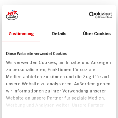
Mitteilungen aktivieren
Teilen
Zustimmung
Details
Über Cookies
Drucken
Diese Webseite verwendet Cookies
Wir verwenden Cookies, um Inhalte und Anzeigen
zu personalisieren, Funktionen für soziale
Passende Artikel zum Rezept
Mehr
Medien anbieten zu können und die Zugriffe auf
unsere Website zu analysieren. Außerdem geben
wir Informationen zu Ihrer Verwendung unserer
Website an unsere Partner für soziale Medien,
Werbung und Analysen weiter. Unsere Partner
führen diese Informationen möglicherweise mit
Lacroix Wild-Fond
Schloß Göhrde