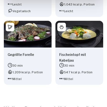
Leicht
1.043 kcal p. Portion
Vegetarisch
Leicht
Gegrillte Forelle
Fischeintopf mit
Kabeljau
30 min
30 min
1.209 kcal p. Portion
547 kcal p. Portion
Mittel
Mittel