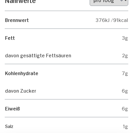
Brennwert
376kJ /91kcal
Fett
3g
davon gesättigte Fettsäuren
2g
Kohlenhydrate
7g
davon Zucker
6g
Eiweiß
6g
1g
Salz