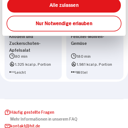
Alle zulassen
Hirschrücken an
Hirschbraten mit
Nur Notwendige erlauben
Maronensauce mit
Kartoffeltarte und
Knödeln und
Fenchel-Möhren-
Zuckerschoten-
Gemüse
Apfelsalat
80 min
180 min
1.325 kcal p. Portion
1.981 kcal p. Portion
Leicht
Mittel
Häufig gestellte Fragen
Mehr Informationen in unserem FAQ
kontakt
hit.de