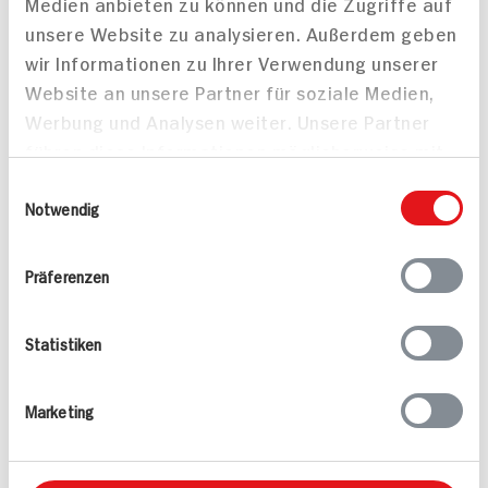
Medien anbieten zu können und die Zugriffe auf
unsere Website zu analysieren. Außerdem geben
wir Informationen zu Ihrer Verwendung unserer
Website an unsere Partner für soziale Medien,
Werbung und Analysen weiter. Unsere Partner
führen diese Informationen möglicherweise mit
weiteren Daten zusammen, die Sie ihnen
Rehbraten an
Hirschbraten mit
Einwilligungsauswahl
bereitgestellt haben oder die sie im Rahmen
Notwendig
Rotweinjus mit Mini-
Cassissauce und
Knödeln geschwenkt in
McCain Kroketten
Ihrer Nutzung der Dienste gesammelt haben.
Petersilienbutter und
Präferenzen
Bratapfelringen
100 min
110 min
Statistiken
837 kcal p. Portion
707 kcal p. Portion
Mittel
Leicht
Marketing