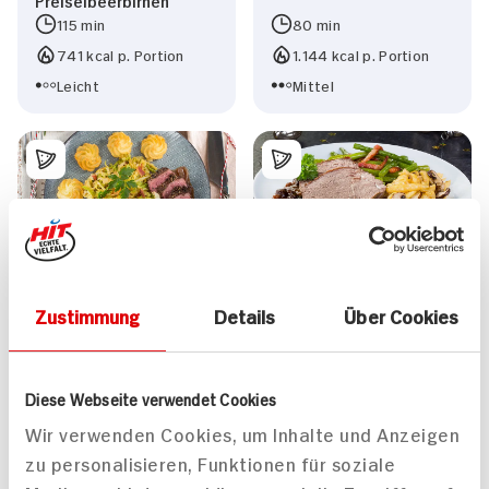
115 min
80 min
741 kcal p. Portion
1.144 kcal p. Portion
Leicht
Mittel
Hirschmedaillons mit
Hirschbraten an
Pfefferkruste an
Rotwein-Pflaumen-
Zustimmung
Details
Über Cookies
Cognac-Bromb mit
Sauce mit grünen
Wirsing und
Bohnen und Champignon
Herzoginkartoffeln
Spätzle
Diese Webseite verwendet Cookies
50 min
110 min
Wir verwenden Cookies, um Inhalte und Anzeigen
1.039 kcal p. Portion
1.431 kcal p. Portion
zu personalisieren, Funktionen für soziale
Leicht
Mittel