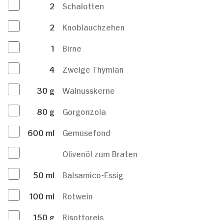
2
Schalotten
2
Knoblauchzehen
1
Birne
4
Zweige Thymian
30
g
Walnusskerne
80
g
Gorgonzola
600
ml
Gemüsefond
Olivenöl zum Braten
50
ml
Balsamico-Essig
100
ml
Rotwein
150
g
Risottoreis