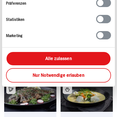
Präferenzen
Statistiken
Marketing
Valess Gouda Schnitzel
Kasseler in Dunkelbier-
Caprese
Sauce
15 min
1.127 kcal p. Portion
80 min
Alle zulassen
Leicht
1.043 kcal p. Portion
Vegetarisch
Leicht
Nur Notwendige erlauben