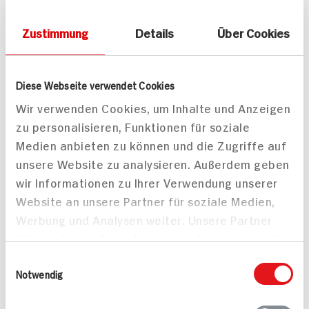
Mehr
Zustimmung
Details
Über Cookies
Diese Webseite verwendet Cookies
Wir verwenden Cookies, um Inhalte und Anzeigen
Marca Italia Gorgonzola
Galbani Gorgonzola
zu personalisieren, Funktionen für soziale
Dolce DOP
D.O.P Cremoso
Medien anbieten zu können und die Zugriffe auf
200g Packung
unsere Website zu analysieren. Außerdem geben
ZUM
AKTUELLEN
2.
99
TAGES-
wir Informationen zu Ihrer Verwendung unserer
PREIS
Website an unsere Partner für soziale Medien,
Werbung und Analysen weiter. Unsere Partner
Mehr anzeigen
führen diese Informationen möglicherweise mit
weiteren Daten zusammen, die Sie ihnen
Einwilligungsauswahl
bereitgestellt haben oder die sie im Rahmen
Notwendig
Ihrer Nutzung der Dienste gesammelt haben.
Alle Rezepte
Mehr