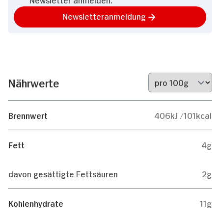
Newsletteranmeldung
Nährwerte
Brennwert
406kJ /101kcal
Fett
4g
davon gesättigte Fettsäuren
2g
Kohlenhydrate
11g