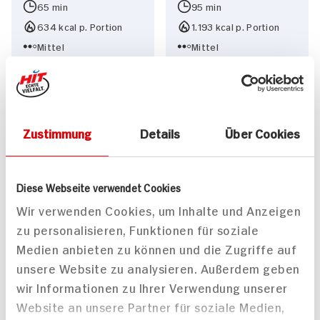
65 min
95 min
634 kcal p. Portion
1.193 kcal p. Portion
Mittel
Mittel
Vegan
Vegetarisch
Zustimmung
Details
Über Cookies
Diese Webseite verwendet Cookies
Winterliches Porridge
Geschmorter Tafelspitz
Wir verwenden Cookies, um Inhalte und Anzeigen
mit karamellisierter
mit Birne an Süßer-Senf-
zu personalisieren, Funktionen für soziale
Birne
Malz-Sauce und
Medien anbieten zu können und die Zugriffe auf
Bratkartoffeln mit
30 min
Zuckerschoten
unsere Website zu analysieren. Außerdem geben
627 kcal p. Portion
145 min
wir Informationen zu Ihrer Verwendung unserer
Leicht
665 kcal p. Portion
Website an unsere Partner für soziale Medien,