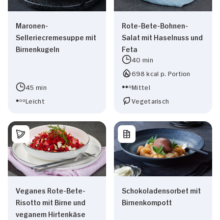
Maronen-
Rote-Bete-Bohnen-
Selleriecremesuppe mit
Salat mit Haselnuss und
Birnenkugeln
Feta
40 min
698 kcal p. Portion
45 min
Mittel
Leicht
Vegetarisch
Schokoladensorbet mit
Veganes Rote-Bete-
Birnenkompott
Risotto mit Birne und
veganem Hirtenkäse