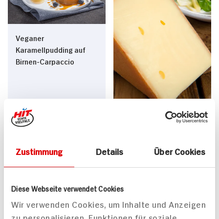
Veganer
Karamellpudding auf
Birnen-Carpaccio
Feldsalat mit Diepolzer
140 min
Bergkäse und Birnen
Zustimmung
Details
Über Cookies
320 kcal p. Portion
20 min
Mittel
298 kcal p. Portion
Vegan
Leicht
Diese Webseite verwendet Cookies
Wir verwenden Cookies, um Inhalte und Anzeigen
zu personalisieren, Funktionen für soziale