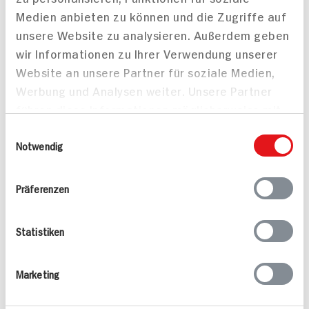
Medien anbieten zu können und die Zugriffe auf
unsere Website zu analysieren. Außerdem geben
wir Informationen zu Ihrer Verwendung unserer
Website an unsere Partner für soziale Medien,
Werbung und Analysen weiter. Unsere Partner
führen diese Informationen möglicherweise mit
weiteren Daten zusammen, die Sie ihnen
Einwilligungsauswahl
bereitgestellt haben oder die sie im Rahmen
Notwendig
Ihrer Nutzung der Dienste gesammelt haben.
Präferenzen
Zimtparfait mit
Birne mit Parma
Punschfrüchten
Schinken und
Gorgonzola auf Feldsa
Statistiken
450 min
25 min
999 kcal p. Portion
278 kcal p. Portion
Marketing
Schwer
Leicht