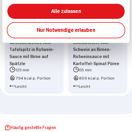
Alle zulassen
Nur Notwendige erlauben
Geschnetzeltes vom
Stielkotelett vom
Tafelspitz in Rotwein-
Schwein an Birnen-
Sauce mit Birne auf
Rotweinsauce mit
Spätzle
Kartoffel-Spinat Püree
125 min
65 min
794 kcal p. Portion
806 kcal p. Portion
Leicht
Leicht
Häufig gestellte Fragen