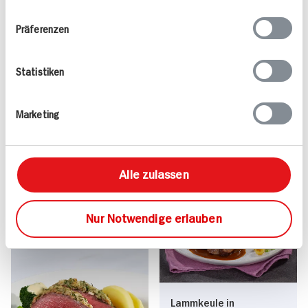
Ihrer Nutzung der Dienste gesammelt haben.
Präferenzen
Statistiken
Lammlachse mit
Schweinskarree Für 4
Marketing
Kräuterkruste
Personen
35 min
200 min
338 kcal p. Portion
635 kcal p. Portion
Alle zulassen
Mittel
Leicht
Nur Notwendige erlauben
Lammkeule in