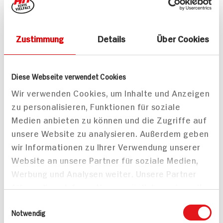
Klassische Rouladen mit
Lammlachse mit
Zustimmung
Details
Über Cookies
Rotweinsauce dazu
Kräuter-Rotwein-Jus an
Ofenrosenkohl und
Ofenkartoffeln und
Süßkartoffel-Sellerie-
Bohnengemüse
Diese Webseite verwendet Cookies
Püree
180 min
80 min
Wir verwenden Cookies, um Inhalte und Anzeigen
1.365 kcal p. Portion
843 kcal p. Portion
zu personalisieren, Funktionen für soziale
Mittel
Leicht
Medien anbieten zu können und die Zugriffe auf
unsere Website zu analysieren. Außerdem geben
wir Informationen zu Ihrer Verwendung unserer
Website an unsere Partner für soziale Medien,
Werbung und Analysen weiter. Unsere Partner
führen diese Informationen möglicherweise mit
weiteren Daten zusammen, die Sie ihnen
Einwilligungsauswahl
bereitgestellt haben oder die sie im Rahmen
Notwendig