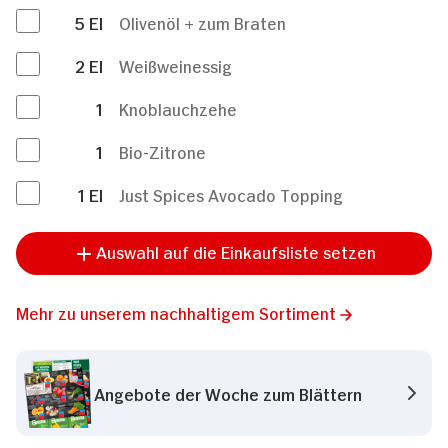
5
El
Olivenöl + zum Braten
2
El
Weißweinessig
1
Knoblauchzehe
1
Bio-Zitrone
1
El
Just Spices Avocado Topping
Auswahl auf die Einkaufsliste setzen
Mehr zu unserem nachhaltigem Sortiment
Angebote der Woche zum Blättern