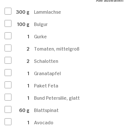
300
g
Lammlachse
100
g
Bulgur
1
Gurke
2
Tomaten, mittelgroß
2
Schalotten
1
Granatapfel
1
Paket Feta
1
Bund Petersilie, glatt
60
g
Blattspinat
1
Avocado