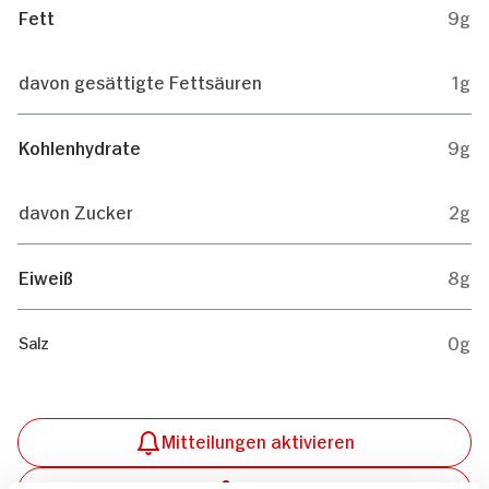
Fett
9g
davon gesättigte Fettsäuren
1g
Kohlenhydrate
9g
davon Zucker
2g
Eiweiß
8g
0g
Salz
Mitteilungen aktivieren