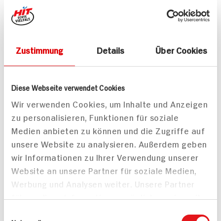
Teilen
Drucken
Zustimmung
Details
Über Cookies
Passende Artikel zum Rezept
Mehr
Diese Webseite verwendet Cookies
Wir verwenden Cookies, um Inhalte und Anzeigen
zu personalisieren, Funktionen für soziale
Medien anbieten zu können und die Zugriffe auf
unsere Website zu analysieren. Außerdem geben
wir Informationen zu Ihrer Verwendung unserer
Iglo Blattspinat
ja! Blattspinat
Website an unsere Partner für soziale Medien,
500g Schachtel
1000g Beutel
Werbung und Analysen weiter. Unsere Partner
DAUER
DISCOUNT
führen diese Informationen möglicherweise mit
PREIS
weiteren Daten zusammen, die Sie ihnen
2.
39
2.
99
Einwilligungsauswahl