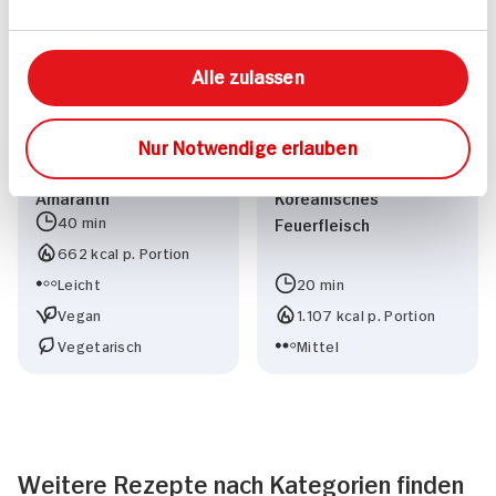
Alle zulassen
Nur Notwendige erlauben
Amaranth
Koreanisches
40 min
Feuerfleisch
662 kcal p. Portion
Leicht
20 min
Vegan
1.107 kcal p. Portion
Vegetarisch
Mittel
Weitere Rezepte nach Kategorien finden