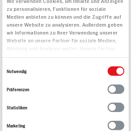
Wir verwenden Cookies, um Inhalte und Anzeigen
PREIS
ZUM
zu personalisieren, Funktionen für soziale
AKTUELLEN
1.
79
TAGES-
PREIS
Medien anbieten zu können und die Zugriffe auf
unsere Website zu analysieren. Außerdem geben
Mehr anzeigen
wir Informationen zu Ihrer Verwendung unserer
Website an unsere Partner für soziale Medien,
Werbung und Analysen weiter. Unsere Partner
führen diese Informationen möglicherweise mit
Alle Rezepte
Mehr
weiteren Daten zusammen, die Sie ihnen
Einwilligungsauswahl
bereitgestellt haben oder die sie im Rahmen
Notwendig
Ihrer Nutzung der Dienste gesammelt haben.
Präferenzen
Pikante Nackensteaks
Mandel-Rotbarsch
Statistiken
25 min
15 min
622 kcal p. Portion
725 kcal p. Portion
Marketing
Leicht
Leicht