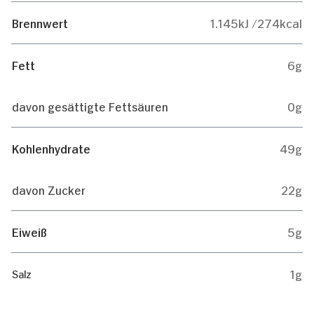
Brennwert
1.145kJ /274kcal
Fett
6g
davon gesättigte Fettsäuren
0g
Kohlenhydrate
49g
davon Zucker
22g
Eiweiß
5g
1g
Salz