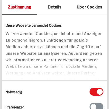
Zustimmung
Details
Über Cookies
Flammkuchen mit
Schwarzwälder
21 min
Schinken und Rucola
Diese Webseite verwendet Cookies
763 kcal p. Portion
15 min
Wir verwenden Cookies, um Inhalte und Anzeigen
Leicht
Mittel
zu personalisieren, Funktionen für soziale
Medien anbieten zu können und die Zugriffe auf
unsere Website zu analysieren. Außerdem geben
wir Informationen zu Ihrer Verwendung unserer
Website an unsere Partner für soziale Medien,
Werbung und Analysen weiter. Unsere Partner
Süße Flammkuchen vom
führen diese Informationen möglicherweise mit
Grill
weiteren Daten zusammen, die Sie ihnen
Einwilligungsauswahl
bereitgestellt haben oder die sie im Rahmen
Notwendig
Ihrer Nutzung der Dienste gesammelt haben.
Präferenzen