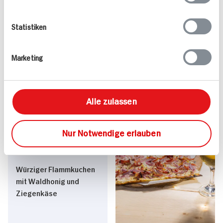
Statistiken
Flammkuchen mit
Marschmallows
21 min
18 min
Marketing
763 kcal p. Portion
643 kcal p. Portion
Leicht
Leicht
Alle zulassen
Nur Notwendige erlauben
Würziger Flammkuchen
mit Waldhonig und
Ziegenkäse