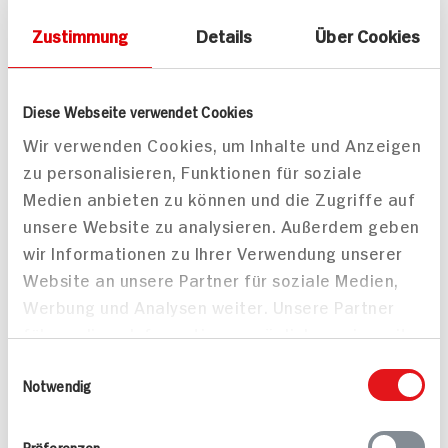
Obstkonfetti
Zustimmung
Details
Über Cookies
215 min
60 min
1.625 kcal p. Portion
999 kcal p. Portion
Schwer
Mittel
Diese Webseite verwendet Cookies
Wir verwenden Cookies, um Inhalte und Anzeigen
zu personalisieren, Funktionen für soziale
Medien anbieten zu können und die Zugriffe auf
unsere Website zu analysieren. Außerdem geben
wir Informationen zu Ihrer Verwendung unserer
Website an unsere Partner für soziale Medien,
Werbung und Analysen weiter. Unsere Partner
führen diese Informationen möglicherweise mit
weiteren Daten zusammen, die Sie ihnen
Einwilligungsauswahl
bereitgestellt haben oder die sie im Rahmen
Notwendig
Ihrer Nutzung der Dienste gesammelt haben.
Präferenzen