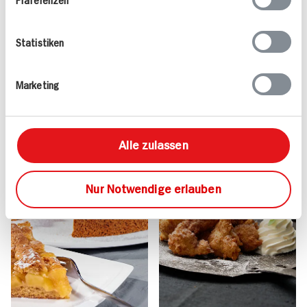
Gesundes Frühstück mit
Krustenbraten mit
Smoothies
Backpflaumen und
15 min
Statistiken
Äpfeln
799 kcal p. Portion
120 min
Leicht
767 kcal p. Portion
Marketing
Vegetarisch
Mittel
Alle zulassen
Nur Notwendige erlauben