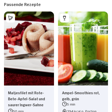
Passende Rezepte
Matjesfilet mit Rote-
Ampel-Smoothies rot,
Bete-Apfel-Salat und
gelb, grün
5 min
saurer Ingwer-Sahne
50 min
394 kcal p. Portion