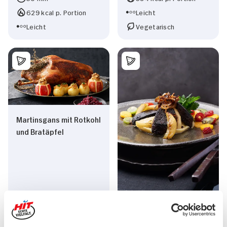
629 kcal p. Portion
Leicht
Leicht
Vegetarisch
Martinsgans mit Rotkohl
und Bratäpfel
Himmel und Erde
(Himmel & Ähd) mit