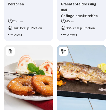
Personen
Granatapfeldressing
und
Geflügelbruststreifen
25 min
45 min
340 kcal p. Portion
965 kcal p. Portion
Leicht
Schwer