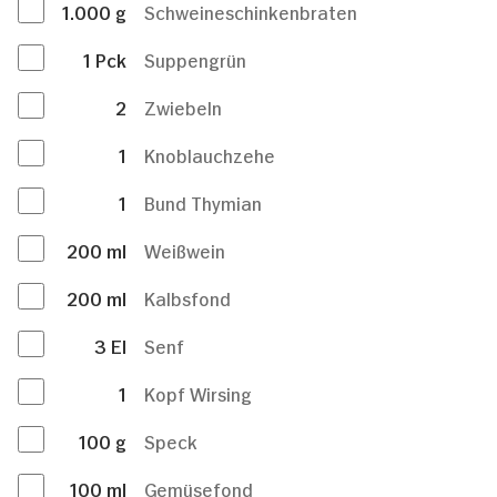
1.000
g
Schweineschinkenbraten
1
Pck
Suppengrün
2
Zwiebeln
1
Knoblauchzehe
1
Bund Thymian
200
ml
Weißwein
200
ml
Kalbsfond
3
El
Senf
1
Kopf Wirsing
100
g
Speck
100
ml
Gemüsefond