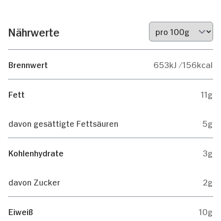
Nährwerte
Brennwert
653kJ /156kcal
Fett
11g
davon gesättigte Fettsäuren
5g
Kohlenhydrate
3g
davon Zucker
2g
Eiweiß
10g