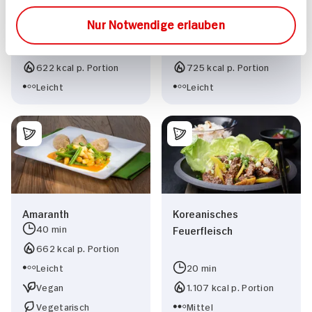
Nur Notwendige erlauben
Pikante Nackensteaks
Mandel-Rotbarsch
25 min
15 min
622 kcal p. Portion
725 kcal p. Portion
Leicht
Leicht
Amaranth
Koreanisches
40 min
Feuerfleisch
662 kcal p. Portion
Leicht
20 min
Vegan
1.107 kcal p. Portion
Vegetarisch
Mittel