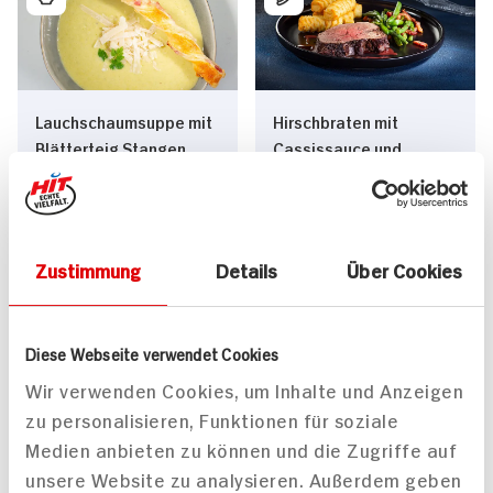
Lauchschaumsuppe mit
Hirschbraten mit
Blätterteig Stangen
Cassissauce und
McCain Kroketten
70 min
110 min
1.078 kcal p. Portion
707 kcal p. Portion
Leicht
Leicht
Zustimmung
Details
Über Cookies
Diese Webseite verwendet Cookies
Wir verwenden Cookies, um Inhalte und Anzeigen
zu personalisieren, Funktionen für soziale
Medien anbieten zu können und die Zugriffe auf
Wiener Schnitzel mit
Kasseler Nackensteak
unsere Website zu analysieren. Außerdem geben
Sauce écossaise dazu
mit Bratkartoffeln,