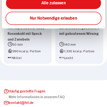
Alle zulassen
Nur Notwendige erlauben
Paniertes Heilbuttfilet
Jungbullen-Beinscheibe
mit Kapernbutter dazu
auf Zwiebeln geschmort
Rosenkohl mit Speck
mit gebratenem Wirsing
und Zwiebeln
50 min
140 min
990 kcal p. Portion
1.336 kcal p. Portion
Mittel
Leicht
Häufig gestellte Fragen
Mehr Informationen in unserem FAQ
kontakt
hit.de