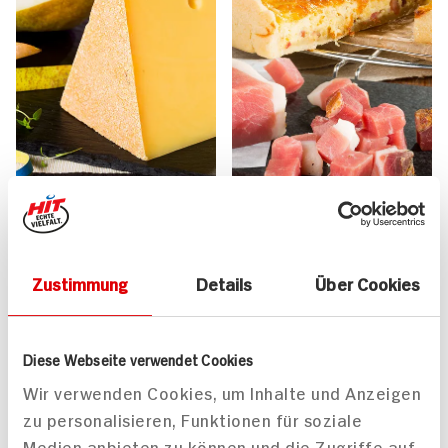
Maultaschen mit Birnen-
Quiche Lorraine Für 4
Bergkäse-Füllung
Personen
85 min
55 min
Zustimmung
Details
Über Cookies
573 kcal p. Portion
971 kcal p. Portion
Mittel
Mittel
Diese Webseite verwendet Cookies
Wir verwenden Cookies, um Inhalte und Anzeigen
zu personalisieren, Funktionen für soziale
Medien anbieten zu können und die Zugriffe auf