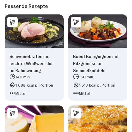
Passende Rezepte
Schweinebraten mit
Boeuf Bourguignon mit
leichter Weißwein-Jus
Pilzgemüse an
an Rahmwirsing
Semmelknödeln
140 min
150 min
1.698 kcal p. Portion
1.513 kcal p. Portion
Mittel
Mittel