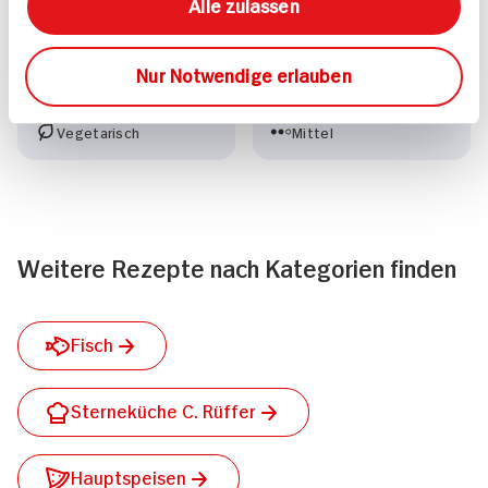
Alle zulassen
40 min
Feuerfleisch
662 kcal p. Portion
Leicht
20 min
Nur Notwendige erlauben
Vegan
1.107 kcal p. Portion
Vegetarisch
Mittel
Weitere Rezepte nach Kategorien finden
Fisch
Sterneküche C. Rüffer
Hauptspeisen