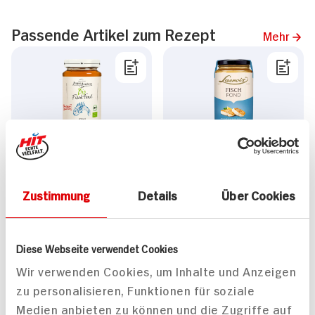
Passende Artikel zum Rezept
Mehr
Jürgen Langbein Fisch-
Lacroix Fisch-Fond
Fond
400ml Glas
ZUM
Zustimmung
Details
Über Cookies
AKTUELLEN
3.
29
TAGES-
PREIS
Diese Webseite verwendet Cookies
Mehr anzeigen
Wir verwenden Cookies, um Inhalte und Anzeigen
zu personalisieren, Funktionen für soziale
Medien anbieten zu können und die Zugriffe auf