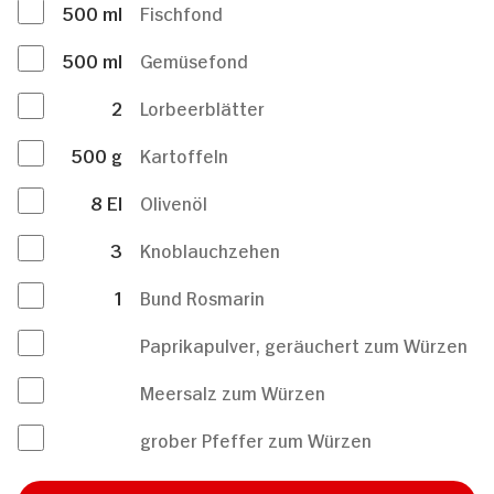
500
ml
Fischfond
500
ml
Gemüsefond
2
Lorbeerblätter
500
g
Kartoffeln
8
El
Olivenöl
3
Knoblauchzehen
1
Bund Rosmarin
Paprikapulver, geräuchert zum Würzen
Meersalz zum Würzen
grober Pfeffer zum Würzen