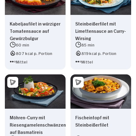
Kabeljaufilet in würziger
Steinbeißerfilet mit
Tomatensauce auf
Limettensauce an Curry-
Zustimmung
Details
Über Cookies
Gewürzbulgur
Wirsing
60 min
85 min
807 kcal p. Portion
819 kcal p. Portion
Diese Webseite verwendet Cookies
Mittel
Mittel
Wir verwenden Cookies, um Inhalte und Anzeigen
zu personalisieren, Funktionen für soziale
Medien anbieten zu können und die Zugriffe auf
unsere Website zu analysieren. Außerdem geben
wir Informationen zu Ihrer Verwendung unserer
Website an unsere Partner für soziale Medien,
Möhren-Curry mit
Fischeintopf mit
Werbung und Analysen weiter. Unsere Partner
Riesengarnelenschwänzen
Steinbeißerfilet
führen diese Informationen möglicherweise mit
auf Basmatireis