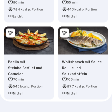
weiteren Daten zusammen, die Sie ihnen
Einwilligungsauswahl
80 min
55 min
bereitgestellt haben oder die sie im Rahmen
Notwendig
784 kcal p. Portion
443 kcal p. Portion
Ihrer Nutzung der Dienste gesammelt haben.
Leicht
Mittel
Präferenzen
Statistiken
Marketing
Paella mit
Wolfsbarsch mit Sauce
Steinbeißerfilet und
Rouille und
Garnelen
Salzkartoffeln
Alle zulassen
70 min
105 min
543 kcal p. Portion
877 kcal p. Portion
Nur Notwendige erlauben
Mittel
Mittel