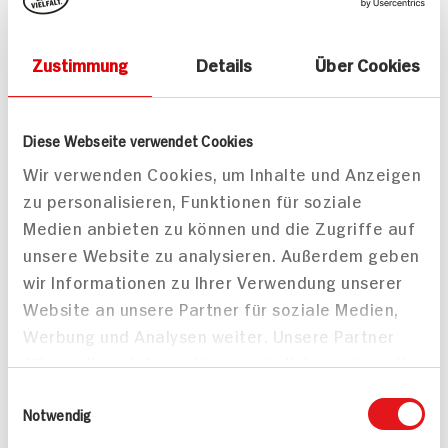
Zustimmung
Details
Über Cookies
Bandnudeln mit Lachs in
Sahnesauce
Diese Webseite verwendet Cookies
35 min
40 min
Wir verwenden Cookies, um Inhalte und Anzeigen
744 kcal p. Portion
521 kcal p. Portion
zu personalisieren, Funktionen für soziale
Leicht
Leicht
Medien anbieten zu können und die Zugriffe auf
unsere Website zu analysieren. Außerdem geben
wir Informationen zu Ihrer Verwendung unserer
Website an unsere Partner für soziale Medien,
Werbung und Analysen weiter. Unsere Partner
führen diese Informationen möglicherweise mit
weiteren Daten zusammen, die Sie ihnen
Frischer Schellfisch im
Einwilligungsauswahl
bereitgestellt haben oder die sie im Rahmen
Notwendig
Gemüsesud pochiert mit
Radieschenblätter-
Ihrer Nutzung der Dienste gesammelt haben.