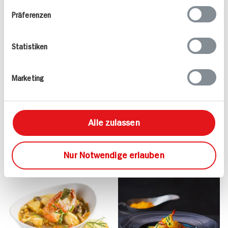
Pesto
Präferenzen
Statistiken
Wels mit
Meerrettichsauce
Marketing
30 min
40 min
645 kcal p. Portion
553 kcal p. Portion
Mittel
Leicht
Alle zulassen
Nur Notwendige erlauben