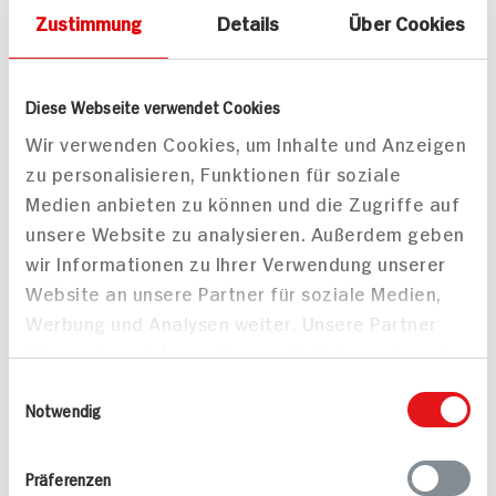
Zustimmung
Details
Über Cookies
Diese Webseite verwendet Cookies
Analivia Verdejo
Chateau Ste.Michelle
Wir verwenden Cookies, um Inhalte und Anzeigen
Selección ES / Rueda /
Chardonnay US /
trocken
Washington / trk
zu personalisieren, Funktionen für soziale
Medien anbieten zu können und die Zugriffe auf
unsere Website zu analysieren. Außerdem geben
ZUM
ZUM
AKTUELLEN
AKTUELLEN
TAGES-
TAGES-
wir Informationen zu Ihrer Verwendung unserer
PREIS
PREIS
Website an unsere Partner für soziale Medien,
Werbung und Analysen weiter. Unsere Partner
Mehr anzeigen
führen diese Informationen möglicherweise mit
weiteren Daten zusammen, die Sie ihnen
Einwilligungsauswahl
bereitgestellt haben oder die sie im Rahmen
Notwendig
Alle Rezepte
Ihrer Nutzung der Dienste gesammelt haben.
Mehr
Präferenzen