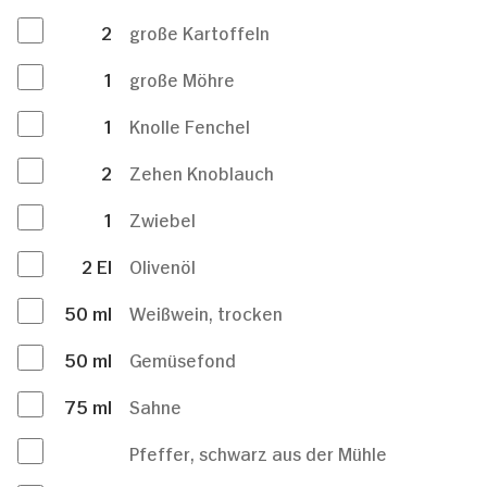
2
große Kartoffeln
1
große Möhre
1
Knolle Fenchel
2
Zehen Knoblauch
1
Zwiebel
2
El
Olivenöl
50
ml
Weißwein, trocken
50
ml
Gemüsefond
75
ml
Sahne
Pfeffer, schwarz aus der Mühle