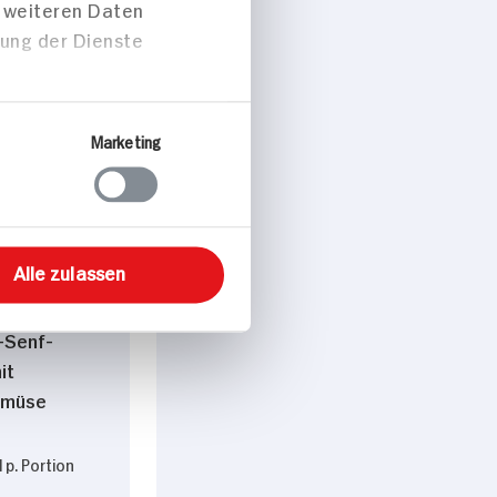
t weiteren Daten
zung der Dienste
Marketing
peisen
Alle zulassen
et auf
-Senf-
it
emüse
 p. Portion