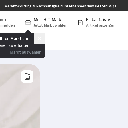
Verantwortung & Nachhaltigkeit
Unternehmen
Newsletter
FAQs
onto
Mein HIT-Markt
Einkaufsliste
anmelden
Jetzt Markt wählen
Artikel anzeigen
 Ihren Markt um
onen zu erhalten.
Markt auswählen