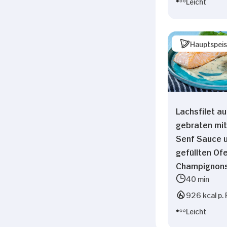
Leicht
Hauptspei
Lachsfilet au
gebraten mit
Senf Sauce 
gefüllten Of
Champignon
40 min
926 kcal p. 
Leicht