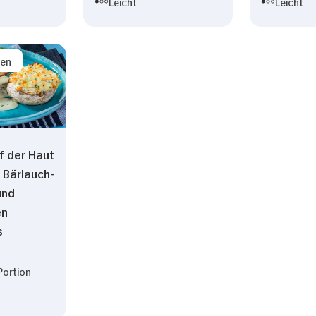
Leicht
Leicht
sen
f der Haut
 Bärlauch-
und
en
s
Portion