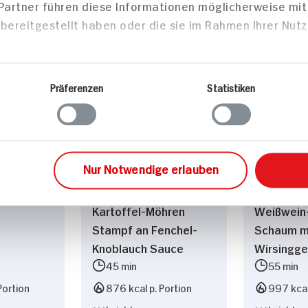
 Partner führen diese Informationen möglicherweise mi
bereitgestellt haben oder die sie im Rahmen Ihrer Nut
zepte
Präferenzen
Statistiken
Hauptspeisen
Haupts
Nur Notwendige erlauben
z-Bowle
Lachsfilet mit
Zanderfil
Kartoffel-Möhren
Weißwein
Stampf an Fenchel-
Schaum m
Knoblauch Sauce
Wirsingg
45 min
55 min
Portion
876 kcal p. Portion
997 kcal