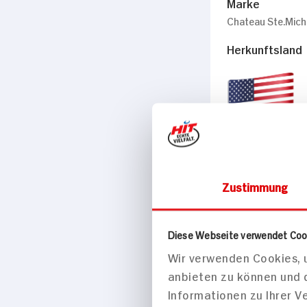
Marke
Chateau Ste.Mich
Herkunftsland
USA
Gesamteindru
Zustimmung
kräftig
Geschmack
Aromen von Apfel 
Diese Webseite verwendet Coo
Wir verwenden Cookies, u
Passt zu
anbieten zu können und 
Fisch, Geflügel
Informationen zu Ihrer 
Empfohlene Tr