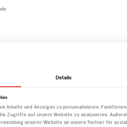
elle
ck
Details
und Holz tief, Holzfass gereift
kies
m Inhalte und Anzeigen zu personalisieren, Funktionen
die Zugriffe auf unsere Website zu analysieren. Außer
Verwendung unserer Website an unsere Partner für sozi
inktemperatur