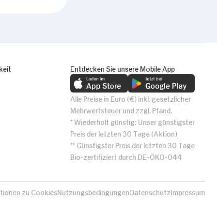
keit
Entdecken Sie unsere Mobile App
Alle Preise in Euro (€) inkl. gesetzlicher
Mehrwertsteuer und zzgl. Pfand.
* Wiederholt günstig: Unser günstigster
Preis der letzten 30 Tage (Aktion)
** Günstigster Preis der letzten 30 Tage
Bio-zertifiziert durch DE-ÖKO-044
tionen zu Cookies
Nutzungsbedingungen
Datenschutz
Impressum