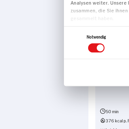
Analysen weiter. Unsere
+10°C bis +12°C
zusammen, die Sie ihnen 
gesammelt haben.
Passende Re
Einwilligungsauswahl
Notwendig
Getränke
Erdbeer-Min
50 min
376 kcal p. 