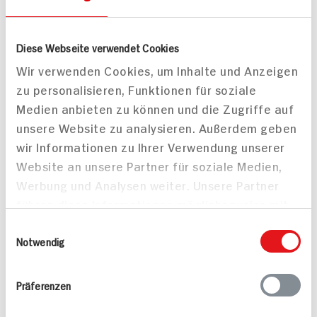
Zanderfilet auf
Lachsfilet mit Kartoffel-
Diese Webseite verwendet Cookies
Weißwein-Senf-Schaum
Möhren Stampf an
mit Wirsinggemüse
Fenchel-Knoblauch
Wir verwenden Cookies, um Inhalte und Anzeigen
Sauce
zu personalisieren, Funktionen für soziale
55 min
45 min
Medien anbieten zu können und die Zugriffe auf
997 kcal p. Portion
876 kcal p. Portion
unsere Website zu analysieren. Außerdem geben
Leicht
Leicht
wir Informationen zu Ihrer Verwendung unserer
Website an unsere Partner für soziale Medien,
Werbung und Analysen weiter. Unsere Partner
führen diese Informationen möglicherweise mit
weiteren Daten zusammen, die Sie ihnen
Einwilligungsauswahl
bereitgestellt haben oder die sie im Rahmen
Notwendig
Ihrer Nutzung der Dienste gesammelt haben.
Lachsfilet auf der Haut
Erdbeer-Minz-Bowle
gebraten mit Bärlauch-
Präferenzen
Senf Sauce und