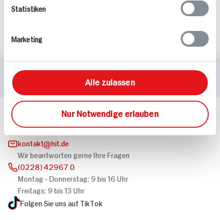
gefüllten Ofen
Statistiken
Champignons
40 min
50 min
926 kcal p. Portion
376 kcal p. Portion
Marketing
Leicht
Leicht
Alle zulassen
Nur Notwendige erlauben
Häufig gestellte Fragen
Mehr Informationen in unserem FAQ
kontakt
hit.de
Wir beantworten gerne Ihre Fragen
(0228) 42967 0
Montag - Donnerstag: 9 bis 16 Uhr
Freitags: 9 bis 13 Uhr
Folgen Sie uns auf TikTok