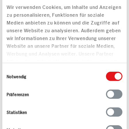
0.
99
4.
49
Wir verwenden Cookies, um Inhalte und Anzeigen
zu personalisieren, Funktionen für soziale
Medien anbieten zu können und die Zugriffe auf
Mehr anzeigen
unsere Website zu analysieren. Außerdem geben
wir Informationen zu Ihrer Verwendung unserer
Website an unsere Partner für soziale Medien,
Alle Rezepte
Werbung und Analysen weiter. Unsere Partner
Mehr
führen diese Informationen möglicherweise mit
weiteren Daten zusammen, die Sie ihnen
Einwilligungsauswahl
bereitgestellt haben oder die sie im Rahmen
Notwendig
Ihrer Nutzung der Dienste gesammelt haben.
Präferenzen
Pikante Nackensteaks
Mandel-Rotbarsch
25 min
15 min
Statistiken
622 kcal p. Portion
725 kcal p. Portion
Leicht
Leicht