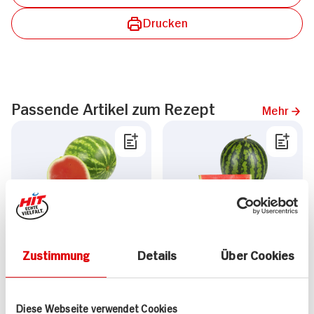
Drucken
Passende Artikel zum Rezept
Mehr
Wassermelone rot &
Bio Mini-Wassermelone
kernarm erfrischend
Stück
Zustimmung
Details
Über Cookies
schmackhaft
1kg Lose
DAUER
DISCOUNT
Diese Webseite verwendet Cookies
PREIS