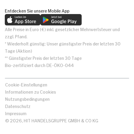
Entdecken Sie unsere Mobile App
Alle Preise in Euro (€) inkl. gesetzlicher Mehrwertsteuer und
zzgl. Pfand.
* Wiederholt günstig: Unser günstigster Preis der letzten 30
Tage (Aktion)
** Günstigster Preis der letzten 30 Tage
Bio-zertifiziert durch DE-ÖKO-044
Cookie-Einstellungen
Informationen zu Cookies
Nutzungsbedingungen
Datenschutz
Impressum
© 2026, HIT HANDELSGRUPPE GMBH & CO KG