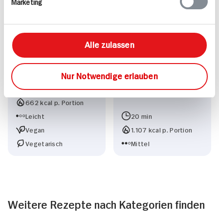
Marketing
Alle zulassen
Nur Notwendige erlauben
Amaranth
Koreanisches
40 min
Feuerfleisch
662 kcal p. Portion
Leicht
20 min
Vegan
1.107 kcal p. Portion
Vegetarisch
Mittel
Weitere Rezepte nach Kategorien finden