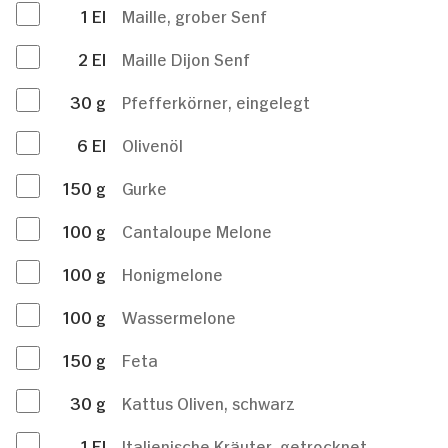
1
El
Maille, grober Senf
2
El
Maille Dijon Senf
30
g
Pfefferkörner, eingelegt
6
El
Olivenöl
150
g
Gurke
100
g
Cantaloupe Melone
100
g
Honigmelone
100
g
Wassermelone
150
g
Feta
30
g
Kattus Oliven, schwarz
1
El
Italienische Kräuter, getrocknet,