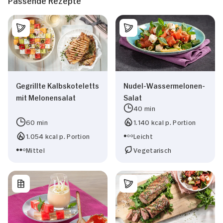
Passende Rezepte
Gegrillte Kalbskoteletts
Nudel-Wassermelonen-
mit Melonensalat
Salat
40 min
60 min
1.140 kcal p. Portion
1.054 kcal p. Portion
Leicht
Mittel
Vegetarisch