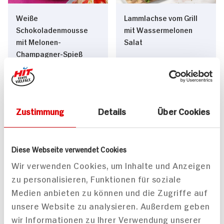
Weiße
Lammlachse vom Grill
Schokoladenmousse
mit Wassermelonen
mit Melonen-
Salat
Champagner-Spieß
40 min
40 min
690 kcal p. Portion
854 kcal p. Portion
Mittel
Leicht
Zustimmung
Details
Über Cookies
Diese Webseite verwendet Cookies
Wir verwenden Cookies, um Inhalte und Anzeigen
zu personalisieren, Funktionen für soziale
Wassermelonen-
Medien anbieten zu können und die Zugriffe auf
Gazpacho
unsere Website zu analysieren. Außerdem geben
wir Informationen zu Ihrer Verwendung unserer