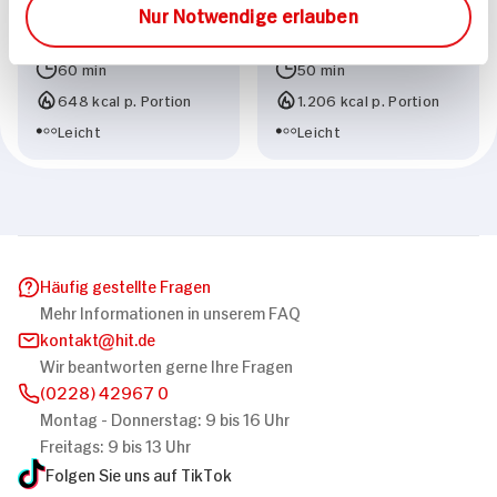
Nur Notwendige erlauben
Wassermelonen-
Wassermelone und
Gurken-Salat
Gemüse in Minzjoghurt
60 min
50 min
648 kcal p. Portion
1.206 kcal p. Portion
Leicht
Leicht
Häufig gestellte Fragen
Mehr Informationen in unserem FAQ
kontakt
hit.de
Wir beantworten gerne Ihre Fragen
(0228) 42967 0
Montag - Donnerstag: 9 bis 16 Uhr
Freitags: 9 bis 13 Uhr
Folgen Sie uns auf TikTok