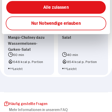
Alle zulassen
Nur Notwendige erlauben
Gegrillte Curry-
Lammlachse vom Grill
Hähnchenbrust mit
mit Wassermelonen
Mango-Chutney dazu
Salat
Wassermelonen-
Gurken-Salat
60 min
40 min
648 kcal p. Portion
854 kcal p. Portion
Leicht
Leicht
Häufig gestellte Fragen
Mehr Informationen in unserem FAQ