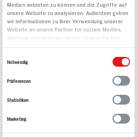
Medien anbieten zu können und die Zugriffe auf
unsere Website zu analysieren. Außerdem geben
wir Informationen zu Ihrer Verwendung unserer
Meatballs mit Käse
Website an unsere Partner für soziale Medien,
gefüllt und Bacon
Werbung und Analysen weiter. Unsere Partner
ummantelt dazu
Wassermelone und
führen diese Informationen möglicherweise mit
Gemüse in Minzjoghurt
weiteren Daten zusammen, die Sie ihnen
Einwilligungsauswahl
bereitgestellt haben oder die sie im Rahmen
Notwendig
Ihrer Nutzung der Dienste gesammelt haben.
Obstsalat für Kinder
Präferenzen
60 min
50 min
177 kcal p. Portion
Statistiken
1.206 kcal p. Portion
Leicht
Leicht
Vegetarisch
Marketing