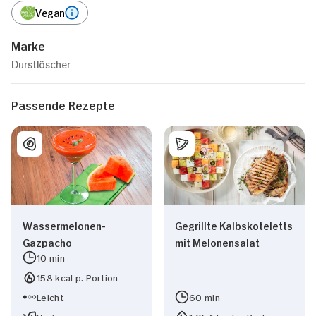
Vegan
Marke
Durstlöscher
Passende Rezepte
Wassermelonen-
Gegrillte Kalbskoteletts
Gazpacho
mit Melonensalat
10 min
158 kcal p. Portion
Leicht
60 min