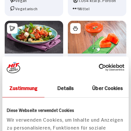
Vegan
1.054 kcal p. Portion
Vegetarisch
Mittel
Nudel-Wassermelonen-
Wassermelonen-
Salat
Gazpacho
40 min
10 min
1.140 kcal p. Portion
158 kcal p. Portion
Zustimmung
Details
Über Cookies
Leicht
Leicht
Vegetarisch
Vegan
Diese Webseite verwendet Cookies
Wir verwenden Cookies, um Inhalte und Anzeigen
zu personalisieren, Funktionen für soziale