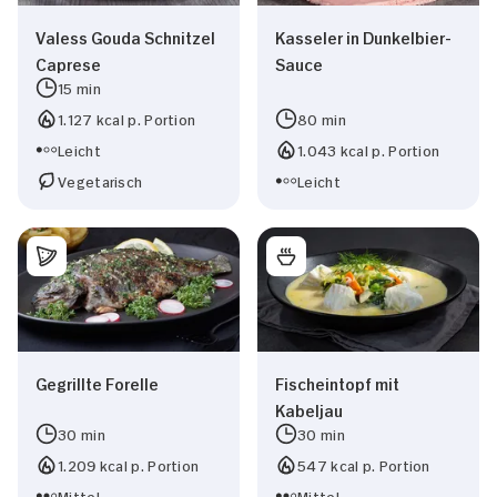
Nur Notwendige erlauben
Valess Gouda Schnitzel
Kasseler in Dunkelbier-
Caprese
Sauce
15 min
1.127 kcal p. Portion
80 min
Leicht
1.043 kcal p. Portion
Vegetarisch
Leicht
Gegrillte Forelle
Fischeintopf mit
Kabeljau
30 min
30 min
1.209 kcal p. Portion
547 kcal p. Portion
Mittel
Mittel