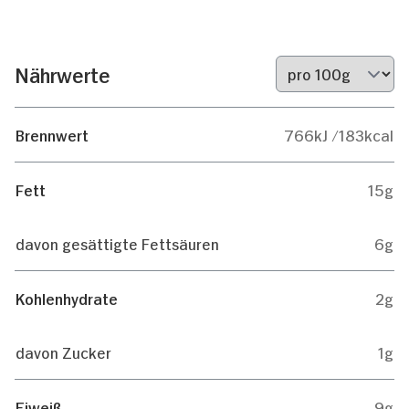
Nährwerte
Brennwert
766kJ /183kcal
Fett
15g
davon gesättigte Fettsäuren
6g
Kohlenhydrate
2g
davon Zucker
1g
Eiweiß
9g