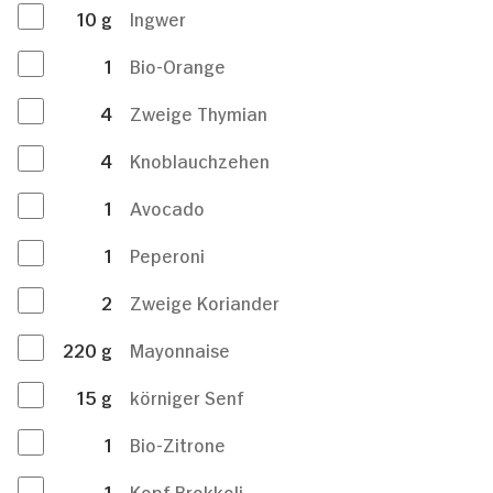
10
g
Ingwer
1
Bio-Orange
4
Zweige Thymian
4
Knoblauchzehen
1
Avocado
1
Peperoni
2
Zweige Koriander
220
g
Mayonnaise
15
g
körniger Senf
1
Bio-Zitrone
1
Kopf Brokkoli