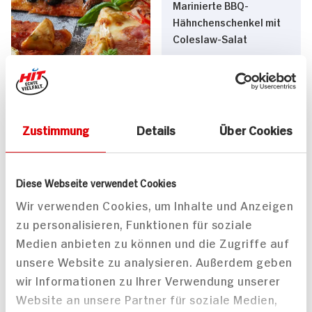
Marinierte BBQ-
Hähnchenschenkel mit
Coleslaw-Salat
Zustimmung
Details
Über Cookies
Pizza Quattro Stagioni
von Christoph Rüffer
45 min
60 min
Diese Webseite verwendet Cookies
1.862 kcal p. Portion
1.115 kcal p. Portion
Wir verwenden Cookies, um Inhalte und Anzeigen
Leicht
Mittel
zu personalisieren, Funktionen für soziale
Medien anbieten zu können und die Zugriffe auf
unsere Website zu analysieren. Außerdem geben
wir Informationen zu Ihrer Verwendung unserer
Website an unsere Partner für soziale Medien,