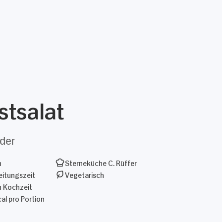
stsalat
nder
n
Sterneküche C. Rüffer
itungszeit
Vegetarisch
n Kochzeit
al pro Portion