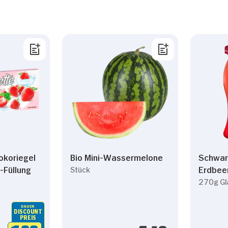
okoriegel
Bio Mini-Wassermelone
Schwar
-Füllung
Erdbee
Stück
270g Gl
DAUER
DISCOUNT
PREIS