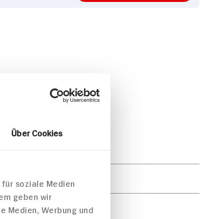
Über Cookies
pro Portion
740kJ /177kcal
 für soziale Medien
dem geben wir
1g
ale Medien, Werbung und