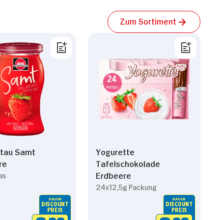
Zum Sortiment
tau Samt
Yogurette
re
Tafelschokolade
Erdbeere
as
24x12,5g Packung
DAUER
DAUER
DISCOUNT
DISCOUNT
PREIS
PREIS