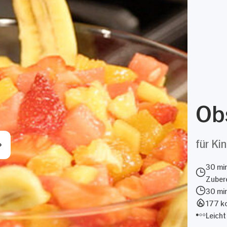
Ob
für Ki
30 mi
Zubere
30 mi
177 kc
Leicht