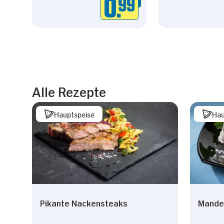
0.
99
Alle Rezepte
Hauptspeise
Hau
Pikante Nackensteaks
Mande