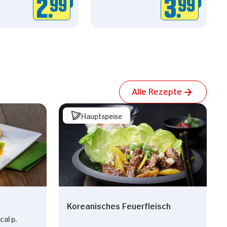
2.
99
3.
99
Alle Rezepte
Hauptspeise
Koreanisches Feuerfleisch
al p.