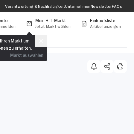
Verantwortung & Nachhaltigkeit
Unternehmen
Newsletter
FAQs
onto
Mein HIT-Markt
Einkaufsliste
anmelden
Jetzt Markt wählen
Artikel anzeigen
 Ihren Markt um
onen zu erhalten.
Markt auswählen