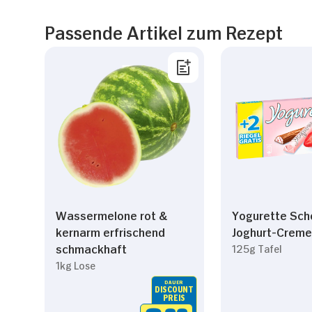
Passende Artikel zum Rezept
Wassermelone rot &
Yogurette Sch
kernarm erfrischend
Joghurt-Creme
schmackhaft
125g Tafel
1kg Lose
DAUER
DISCOUNT
PREIS