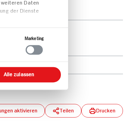
t weiteren Daten
zung der Dienste
0g
38g
Marketing
28g
3g
Alle zulassen
0g
lungen aktivieren
Teilen
Drucken