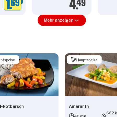
1.
69
4.
49
Mehr anzeigen
ptspeise
Hauptspeise
l-Rotbarsch
Amaranth
662 kc
40 min