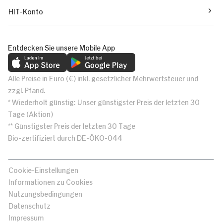
HIT-Konto
Entdecken Sie unsere Mobile App
Alle Preise in Euro (€) inkl. gesetzlicher Mehrwertsteuer und
zzgl. Pfand.
* Wiederholt günstig: Unser günstigster Preis der letzten 30
Tage (Aktion)
** Günstigster Preis der letzten 30 Tage
Bio-zertifiziert durch DE-ÖKO-044
Cookie-Einstellungen
Informationen zu Cookies
Nutzungsbedingungen
Datenschutz
Impressum