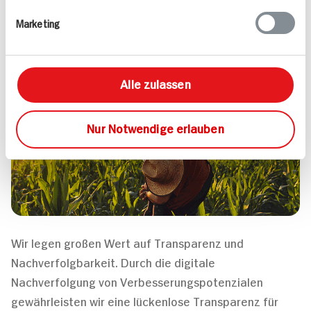
Institute sowie intensiven internen Audits durch unser
Marketing
Qualitätsmanagement. Diese Audits bestätigen die
Wirksamkeit unserer Kontrollverfahren und dienen
gleichzeitig der kontinuierlichen Weiterentwicklung
Alle zulassen
unseres Hygienekonzepts.
Nur Notwendige erlauben
Wir legen großen Wert auf Transparenz und
Nachverfolgbarkeit. Durch die digitale
Nachverfolgung von Verbesserungspotenzialen
gewährleisten wir eine lückenlose Transparenz für