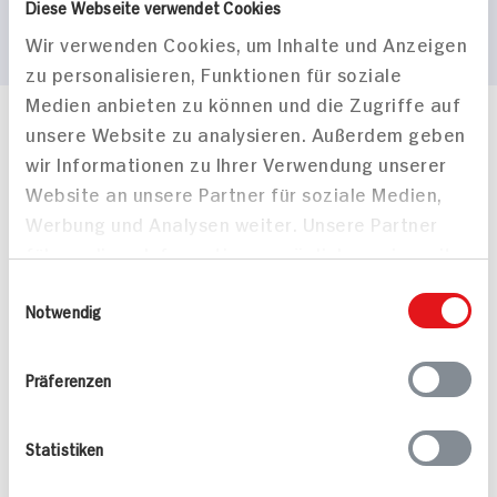
Diese Webseite verwendet Cookies
Wir verwenden Cookies, um Inhalte und Anzeigen
zu personalisieren, Funktionen für soziale
Medien anbieten zu können und die Zugriffe auf
unsere Website zu analysieren. Außerdem geben
Häufig gestellte Fragen
wir Informationen zu Ihrer Verwendung unserer
Mehr Informationen in unserem FAQ
kontakt
hit.de
Website an unsere Partner für soziale Medien,
Wir beantworten gerne Ihre Fragen
Werbung und Analysen weiter. Unsere Partner
(0228) 42967 0
führen diese Informationen möglicherweise mit
Montag - Donnerstag: 9 bis 16 Uhr
weiteren Daten zusammen, die Sie ihnen
Einwilligungsauswahl
Freitags: 9 bis 13 Uhr
bereitgestellt haben oder die sie im Rahmen
Notwendig
Folgen Sie uns auf TikTok
Ihrer Nutzung der Dienste gesammelt haben.
Präferenzen
Angebote & Coupons
Statistiken
Rezepte