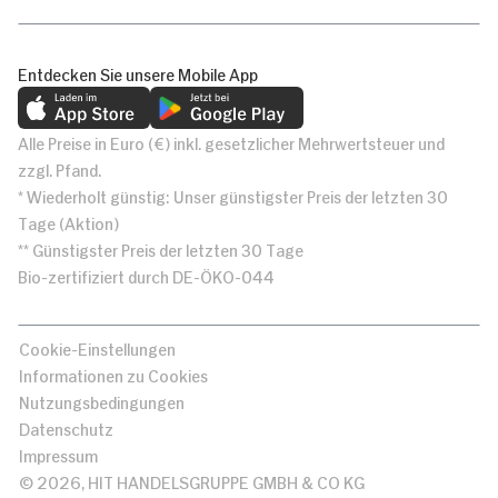
Entdecken Sie unsere Mobile App
Alle Preise in Euro (€) inkl. gesetzlicher Mehrwertsteuer und
zzgl. Pfand.
* Wiederholt günstig: Unser günstigster Preis der letzten 30
Tage (Aktion)
** Günstigster Preis der letzten 30 Tage
Bio-zertifiziert durch DE-ÖKO-044
Cookie-Einstellungen
Informationen zu Cookies
Nutzungsbedingungen
Datenschutz
Impressum
© 2026, HIT HANDELSGRUPPE GMBH & CO KG