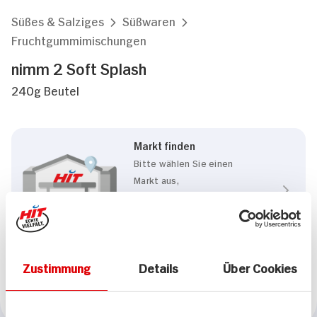
Süßes & Salziges
Süßwaren
Fruchtgummimischungen
nimm 2 Soft Splash
240g Beutel
Markt finden
Bitte wählen Sie einen
Markt aus,
um lokale Informationen zu
sehen.
Zum Marktfinder
Zustimmung
Details
Über Cookies
Marke
nimm 2