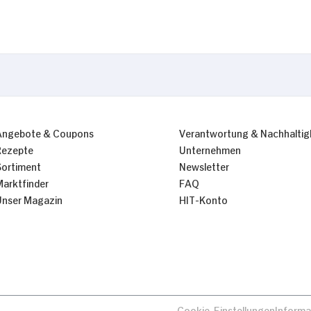
Nur Notwendige erlauben
Angebote & Coupons
Verantwortung & Nachhaltig
Rezepte
Unternehmen
Sortiment
Newsletter
Marktfinder
FAQ
Unser Magazin
HIT-Konto
Cookie-Einstellungen
Informa