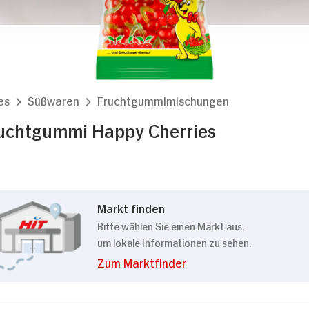
Details
kies
es
Süßwaren
Fruchtgummimischungen
m Inhalte und Anzeigen zu personalisieren, Funktionen
ruchtgummi Happy Cherries
die Zugriffe auf unsere Website zu analysieren. Außer
Verwendung unserer Website an unsere Partner für sozi
 Partner führen diese Informationen möglicherweise mi
bereitgestellt haben oder die sie im Rahmen Ihrer Nut
Markt finden
Bitte wählen Sie einen Markt aus,
um lokale Informationen zu sehen.
Präferenzen
Statistiken
Zum Marktfinder