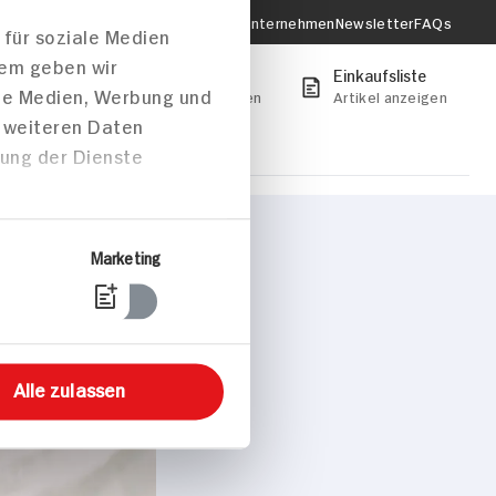
Verantwortung & Nachhaltigkeit
Unternehmen
Newsletter
FAQs
onto
Mein HIT-Markt
Einkaufsliste
anmelden
Jetzt Markt wählen
Artikel anzeigen
 Ihren Markt um
onen zu erhalten.
Markt auswählen