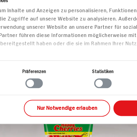
HIT-K
Jetzt 
Wählen Sie jetzt
er
Karriere
lokale Informati