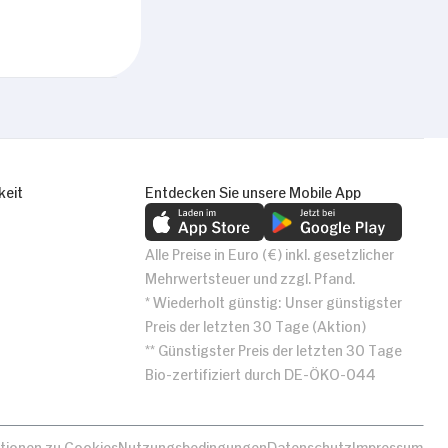
Alle zulassen
keit
Entdecken Sie unsere Mobile App
Alle Preise in Euro (€) inkl. gesetzlicher
Mehrwertsteuer und zzgl. Pfand.
* Wiederholt günstig: Unser günstigster
Preis der letzten 30 Tage (Aktion)
** Günstigster Preis der letzten 30 Tage
Bio-zertifiziert durch DE-ÖKO-044
tionen zu Cookies
Nutzungsbedingungen
Datenschutz
Impressum