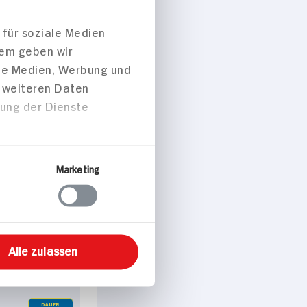
 für soziale Medien
dem geben wir
ale Medien, Werbung und
t weiteren Daten
zung der Dienste
r-up Strips
Marketing
g
gbar
Alle zulassen
DAUER