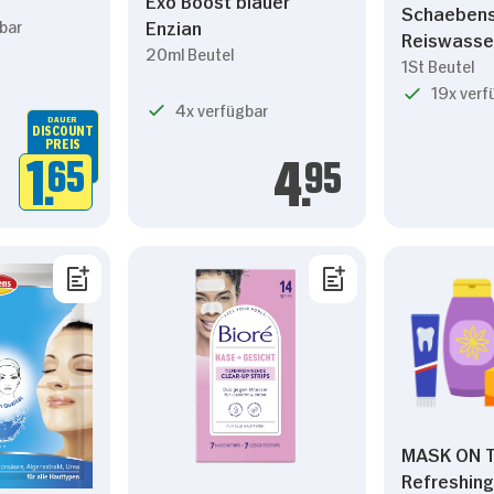
Schaeben
Enzian
bar
Reiswasse
20ml Beutel
1St Beutel
19x verf
4x verfügbar
DAUER
DISCOUNT
PREIS
1.
65
4.
95
MASK ON 
Refreshing