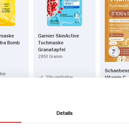
hmaske
Garnier SkinActive
ydra Bomb
Tuchmaske
Granatapfel
28St Gramm
Schaeben
bar
Vitamin C
29x verfügbar
1St Beutel
18x verf
DAUER
DAUER
DISCOUNT
DISCOUNT
PREIS
PREIS
1.
65
1.
65
Details