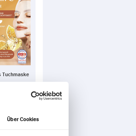
s Tuchmaske
ügbar
DAUER
DISCOUNT
PREIS
1.
35
Über Cookies