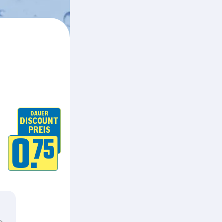
DAUER
DISCOUNT
PREIS
0.
75