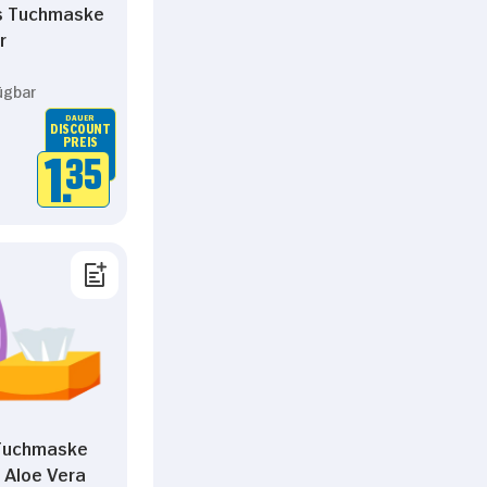
s Tuchmaske
r
ügbar
DAUER
DISCOUNT
PREIS
1.
35
Tuchmaske
 Aloe Vera