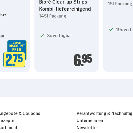
Bioré Clear-up Strips
1St Packung
Kombi-tiefenreinigend
ske
14St Packung
19x verf
3x verfügbar
bar
DAUER
DISCOUNT
PREIS
2.
75
6.
95
Angebote & Coupons
Verantwortung & Nachhaltig
Rezepte
Unternehmen
Sortiment
Newsletter