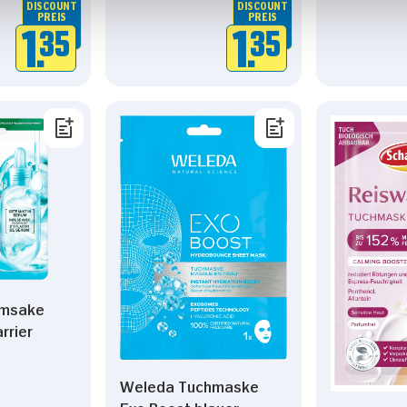
DISCOUNT
DISCOUNT
PREIS
PREIS
1.
35
1.
35
hmsake
rrier
Weleda Tuchmaske
Exo Boost blauer