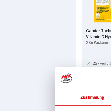
Garnier Tuc
Vitamin C H
28g Packung
22x verfüg
Zustimmung