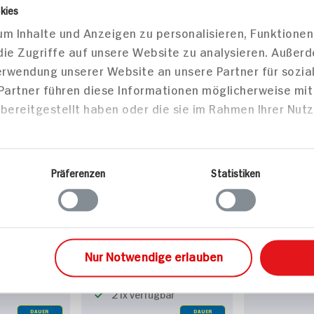
kies
m Inhalte und Anzeigen zu personalisieren, Funktionen
die Zugriffe auf unsere Website zu analysieren. Außer
Verwendung unserer Website an unsere Partner für sozi
 Partner führen diese Informationen möglicherweise mi
bereitgestellt haben oder die sie im Rahmen Ihrer Nut
Tuchmaske
Bioré Clea
Präferenzen
Statistiken
Aktivkohle
6St Packun
Schaebens Tuchmaske
bar
9x verfü
Nur Notwendige erlauben
Hyaluron
1St Beutel
21x verfügbar
DAUER
DAUER