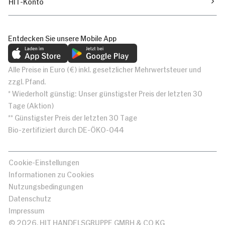
HIT-Konto
Entdecken Sie unsere Mobile App
Alle Preise in Euro (€) inkl. gesetzlicher Mehrwertsteuer und
zzgl. Pfand.
* Wiederholt günstig: Unser günstigster Preis der letzten 30
Tage (Aktion)
** Günstigster Preis der letzten 30 Tage
Bio-zertifiziert durch DE-ÖKO-044
Cookie-Einstellungen
Informationen zu Cookies
Nutzungsbedingungen
Datenschutz
Impressum
© 2026, HIT HANDELSGRUPPE GMBH & CO KG