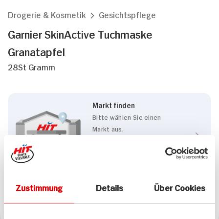
Drogerie & Kosmetik
Gesichtspflege
Garnier SkinActive Tuchmaske
Granatapfel
28St Gramm
Markt finden
Bitte wählen Sie einen
Markt aus,
um lokale Informationen zu
sehen.
Zum Marktfinder
Zustimmung
Details
Über Cookies
Marke
Garnier SkinActive