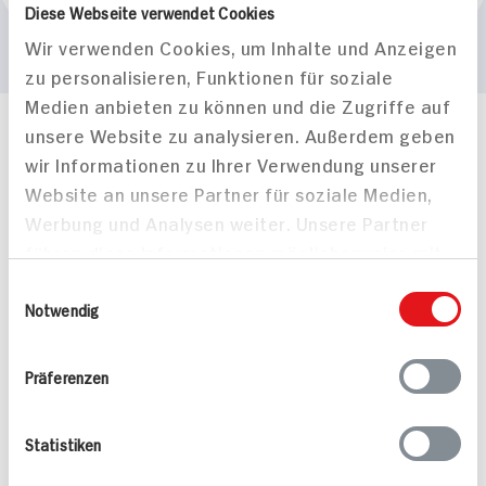
Diese Webseite verwendet Cookies
Wir verwenden Cookies, um Inhalte und Anzeigen
zu personalisieren, Funktionen für soziale
Medien anbieten zu können und die Zugriffe auf
unsere Website zu analysieren. Außerdem geben
Häufig gestellte Fragen
wir Informationen zu Ihrer Verwendung unserer
Mehr Informationen in unserem FAQ
Website an unsere Partner für soziale Medien,
kontakt
hit.de
Wir beantworten gerne Ihre Fragen
Werbung und Analysen weiter. Unsere Partner
(0228) 42967 0
führen diese Informationen möglicherweise mit
Montag - Donnerstag: 9 bis 16 Uhr
weiteren Daten zusammen, die Sie ihnen
Einwilligungsauswahl
Freitags: 9 bis 13 Uhr
bereitgestellt haben oder die sie im Rahmen
Notwendig
Folgen Sie uns auf TikTok
Ihrer Nutzung der Dienste gesammelt haben.
Präferenzen
Angebote & Coupons
Statistiken
Rezepte