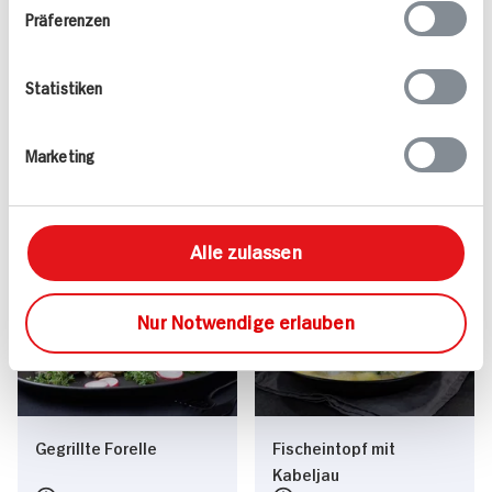
Präferenzen
Statistiken
Valess Gouda Schnitzel
Kasseler in Dunkelbier-
Caprese
Sauce
15 min
Marketing
1.127 kcal p. Portion
80 min
Leicht
1.043 kcal p. Portion
Vegetarisch
Leicht
Alle zulassen
Nur Notwendige erlauben
Gegrillte Forelle
Fischeintopf mit
Kabeljau