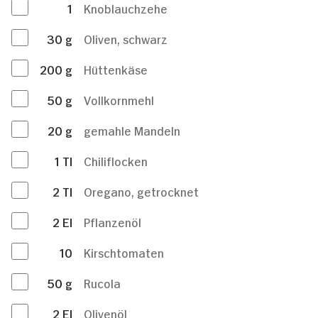
1
Knoblauchzehe
30
g
Oliven, schwarz
200
g
Hüttenkäse
50
g
Vollkornmehl
20
g
gemahle Mandeln
1
Tl
Chiliflocken
2
Tl
Oregano, getrocknet
2
El
Pflanzenöl
10
Kirschtomaten
50
g
Rucola
2
El
Olivenöl