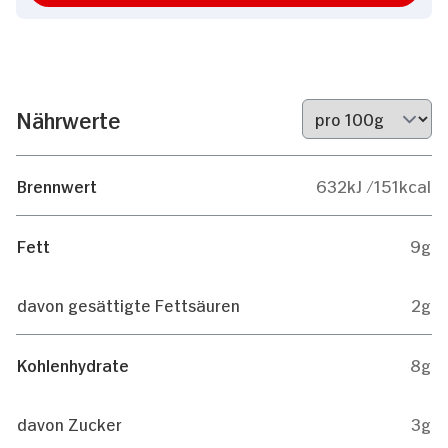
Nährwerte
Brennwert
632kJ /151kcal
Fett
9g
davon gesättigte Fettsäuren
2g
Kohlenhydrate
8g
davon Zucker
3g