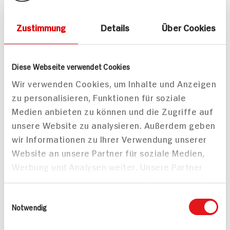
Zustimmung
Details
Über Cookies
ja! Körniger Frischkäse
ja! Körniger Frischkäse
Diese Webseite verwendet Cookies
leicht
200g Packung
Wir verwenden Cookies, um Inhalte und Anzeigen
DAUER
DISCOUNT
zu personalisieren, Funktionen für soziale
PREIS
ZUM
AKTUELLEN
1.
19
TAGES-
Medien anbieten zu können und die Zugriffe auf
PREIS
unsere Website zu analysieren. Außerdem geben
wir Informationen zu Ihrer Verwendung unserer
Mehr anzeigen
Website an unsere Partner für soziale Medien,
Werbung und Analysen weiter. Unsere Partner
führen diese Informationen möglicherweise mit
weiteren Daten zusammen, die Sie ihnen
Alle Rezepte
Einwilligungsauswahl
Mehr
bereitgestellt haben oder die sie im Rahmen
Notwendig
Ihrer Nutzung der Dienste gesammelt haben.