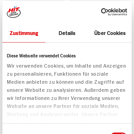
Käseschnitzel mit
Spinat-Kräuter-Sauce
30 min
50 min
643 kcal p. Portion
491 kcal p. Portion
Zustimmung
Details
Über Cookies
Leicht
Leicht
Vegetarisch
Vegetarisch
Diese Webseite verwendet Cookies
Wir verwenden Cookies, um Inhalte und Anzeigen
zu personalisieren, Funktionen für soziale
Medien anbieten zu können und die Zugriffe auf
unsere Website zu analysieren. Außerdem geben
Küchlein mit Hüttenkäse
Küchlein mit Hüttenkäse
wir Informationen zu Ihrer Verwendung unserer
15 min
Website an unsere Partner für soziale Medien,
15 min
700 kcal p. Portion
Werbung und Analysen weiter. Unsere Partner
700 kcal p. Portion
Leicht
führen diese Informationen möglicherweise mit
Leicht
Vegetarisch
weiteren Daten zusammen, die Sie ihnen
Einwilligungsauswahl