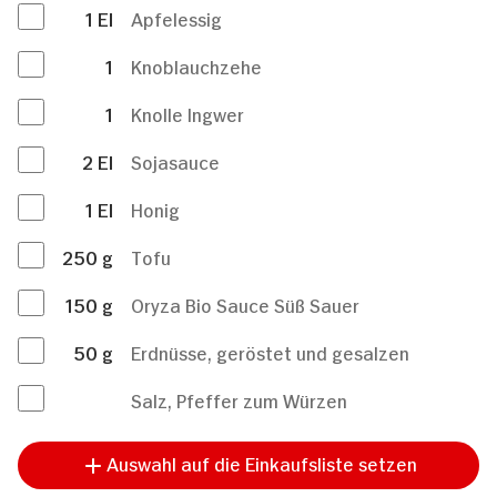
1
El
Apfelessig
1
Knoblauchzehe
1
Knolle Ingwer
2
El
Sojasauce
1
El
Honig
250
g
Tofu
150
g
Oryza Bio Sauce Süß Sauer
50
g
Erdnüsse, geröstet und gesalzen
Salz, Pfeffer zum Würzen
Auswahl auf die Einkaufsliste setzen