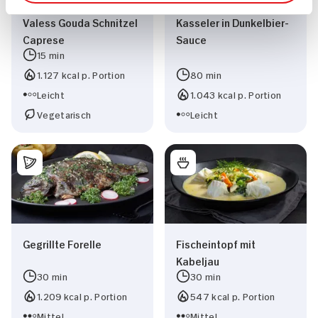
Valess Gouda Schnitzel
Kasseler in Dunkelbier-
Caprese
Sauce
15 min
1.127 kcal p. Portion
80 min
Leicht
1.043 kcal p. Portion
Vegetarisch
Leicht
Gegrillte Forelle
Fischeintopf mit
Kabeljau
30 min
30 min
1.209 kcal p. Portion
547 kcal p. Portion
Mittel
Mittel