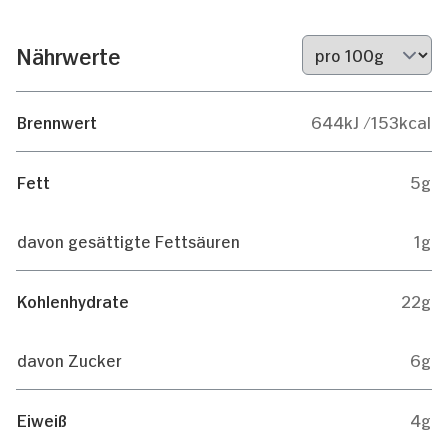
Nährwerte
Brennwert
644kJ /153kcal
Fett
5g
davon gesättigte Fettsäuren
1g
Kohlenhydrate
22g
davon Zucker
6g
Eiweiß
4g