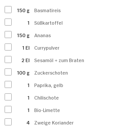
150
g
Basmatireis
1
Süßkartoffel
150
g
Ananas
1
El
Currypulver
2
El
Sesamöl + zum Braten
100
g
Zuckerschoten
1
Paprika, gelb
1
Chilischote
1
Bio-Limette
4
Zweige Koriander