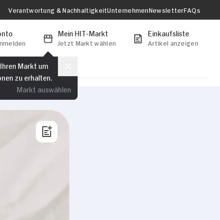
Verantwortung & Nachhaltigkeit
Unternehmen
Newsletter
FAQs
onto
Mein HIT-Markt
Einkaufsliste
anmelden
Jetzt Markt wählen
Artikel anzeigen
 Ihren Markt um
onen zu erhalten.
Markt auswählen