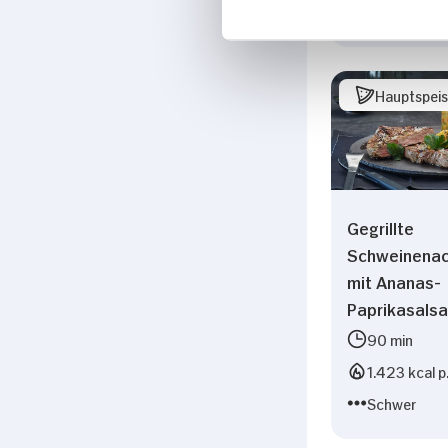
Vegetarisch
Hauptspei
Gegrillte
Schweinena
mit Ananas-
Paprikasalsa
90 min
1.423 kcal p
Schwer