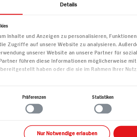
Details
kies
Veganer C
m Inhalte und Anzeigen zu personalisieren, Funktionen
Nudelaufl
die Zugriffe auf unsere Website zu analysieren. Außer
Blumenkoh
Verwendung unserer Website an unsere Partner für sozi
Ananas
 Partner führen diese Informationen möglicherweise mi
bereitgestellt haben oder die sie im Rahmen Ihrer Nut
hies rot,
Geräucherte Forelle
Präferenzen
Statistiken
mit Waldorfsalat
60 min
Portion
30 min
724 kcal
447 kcal p. Portion
Leicht
Nur Notwendige erlauben