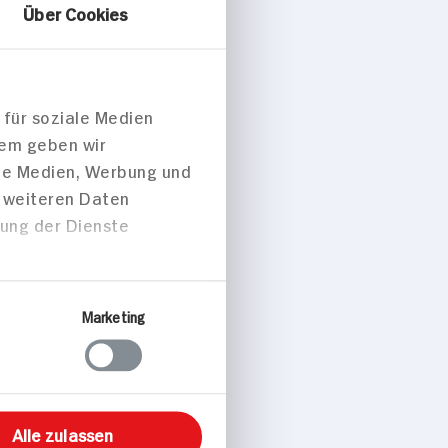
Über Cookies
urry-
 für soziale Medien
auf mit
dem geben wir
l und
ale Medien, Werbung und
t weiteren Daten
zung der Dienste
Marketing
 p. Portion
Alle zulassen