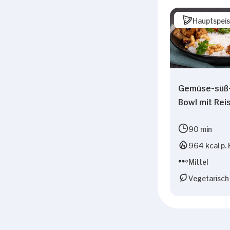
Hauptspei
Gemüse-süß-
Bowl mit Rei
90 min
964 kcal p. 
Mittel
Vegetarisch