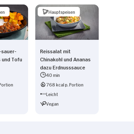
sen
Hauptspeisen
sauer-
Reissalat mit
s und Tofu
Chinakohl und Ananas
dazu Erdnusssauce
40 min
Portion
768 kcal p. Portion
Leicht
Vegan