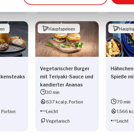
Leicht
Vegan
sen
Hauptspeisen
Haupts
Vegetarischer Burger
Hähnchen
ckensteaks
mit Teriyaki-Sauce und
Spieße mi
kandierter Ananas
30 min
637 kcal p. Portion
70 min
. Portion
Leicht
1.566 kca
Vegetarisch
Leicht