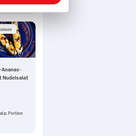
peisen
-Ananas-
t Nudelsalat
l p. Portion