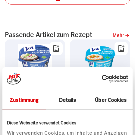
Passende Artikel zum Rezept
Mehr
ja! Körniger Frischkäse
ja! Körniger Frischkäse
leicht
200g Packung
200g Becher
Zustimmung
Details
Über Cookies
DAUER
DAUER
DISCOUNT
DISCOUNT
PREIS
PREIS
1.
19
1.
19
Diese Webseite verwendet Cookies
Wir verwenden Cookies, um Inhalte und Anzeigen