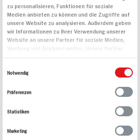
zu personalisieren, Funktionen für soziale
Mehr anzeigen
Medien anbieten zu können und die Zugriffe auf
unsere Website zu analysieren. Außerdem geben
wir Informationen zu Ihrer Verwendung unserer
Alle Rezepte
Mehr
Website an unsere Partner für soziale Medien,
Werbung und Analysen weiter. Unsere Partner
führen diese Informationen möglicherweise mit
weiteren Daten zusammen, die Sie ihnen
Einwilligungsauswahl
bereitgestellt haben oder die sie im Rahmen
Notwendig
Ihrer Nutzung der Dienste gesammelt haben.
Pikante Nackensteaks
Mandel-Rotbarsch
Präferenzen
25 min
15 min
622 kcal p. Portion
725 kcal p. Portion
Statistiken
Leicht
Leicht
Marketing