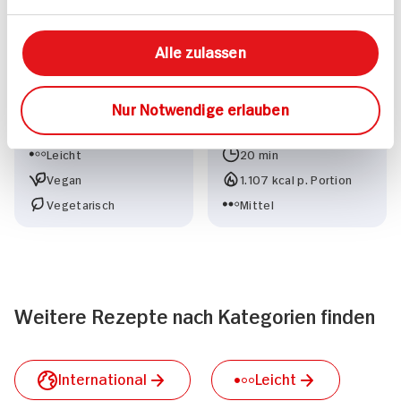
Alle zulassen
Amaranth
Koreanisches
40 min
Feuerfleisch
Nur Notwendige erlauben
662 kcal p. Portion
Leicht
20 min
Vegan
1.107 kcal p. Portion
Vegetarisch
Mittel
Weitere Rezepte nach Kategorien finden
International
Leicht