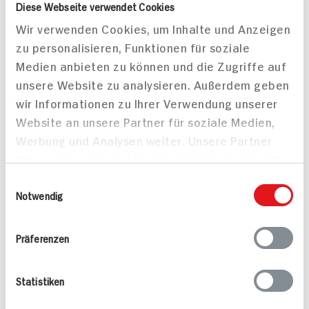
Diese Webseite verwendet Cookies
ZUM
Wir verwenden Cookies, um Inhalte und Anzeigen
AKTUELLEN
2.
49
TAGES-
zu personalisieren, Funktionen für soziale
PREIS
Medien anbieten zu können und die Zugriffe auf
unsere Website zu analysieren. Außerdem geben
Mehr anzeigen
wir Informationen zu Ihrer Verwendung unserer
Website an unsere Partner für soziale Medien,
Werbung und Analysen weiter. Unsere Partner
Alle Rezepte
Mehr
führen diese Informationen möglicherweise mit
weiteren Daten zusammen, die Sie ihnen
Einwilligungsauswahl
bereitgestellt haben oder die sie im Rahmen
Notwendig
Ihrer Nutzung der Dienste gesammelt haben.
Präferenzen
Pikante Nackensteaks
Mandel-Rotbarsch
25 min
15 min
Statistiken
622 kcal p. Portion
725 kcal p. Portion