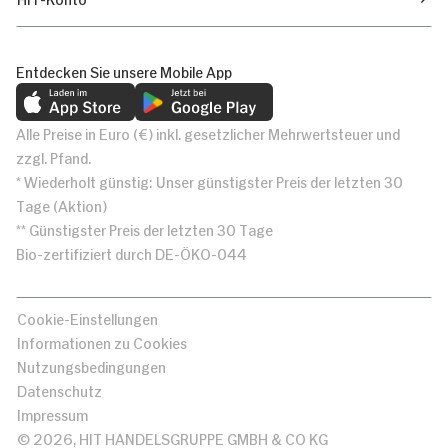
Entdecken Sie unsere Mobile App
Alle Preise in Euro (€) inkl. gesetzlicher Mehrwertsteuer und
zzgl. Pfand.
* Wiederholt günstig: Unser günstigster Preis der letzten 30
Tage (Aktion)
** Günstigster Preis der letzten 30 Tage
Bio-zertifiziert durch DE-ÖKO-044
Cookie-Einstellungen
Informationen zu Cookies
Nutzungsbedingungen
Datenschutz
Impressum
© 2026, HIT HANDELSGRUPPE GMBH & CO KG