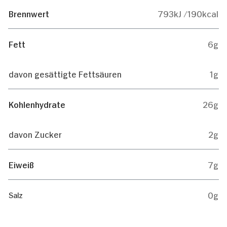
Brennwert
793kJ /190kcal
Fett
6g
davon gesättigte Fettsäuren
1g
Kohlenhydrate
26g
davon Zucker
2g
Eiweiß
7g
0g
Salz