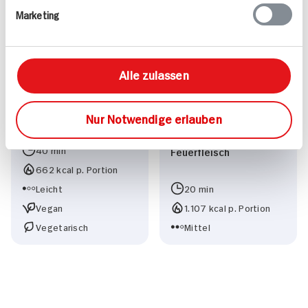
Leicht
Leicht
Marketing
Alle zulassen
Nur Notwendige erlauben
Amaranth
Koreanisches
40 min
Feuerfleisch
662 kcal p. Portion
Leicht
20 min
Vegan
1.107 kcal p. Portion
Vegetarisch
Mittel