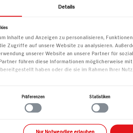
Details
er
kies
eintopf
m Inhalte und Anzeigen zu personalisieren, Funktionen
n
die Zugriffe auf unsere Website zu analysieren. Außer
50 min
50 min
Verwendung unserer Website an unsere Partner für sozi
Portion
733 kcal p. Portion
758 kcal
 Partner führen diese Informationen möglicherweise mi
Leicht
Leicht
bereitgestellt haben oder die sie im Rahmen Ihrer Nut
Vegan
Vegan
Präferenzen
Statistiken
sen
Hauptspeisen
Haupts
Nur Notwendige erlauben