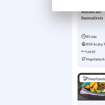
Blumenkohl T
Masala auf
Basmatireis
85 min
856 kcal p. 
Leicht
Vegetarisch
Hauptspei