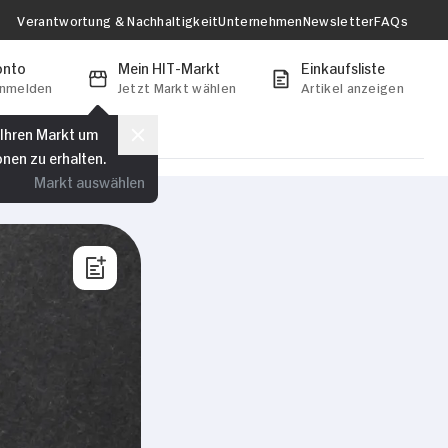
Verantwortung & Nachhaltigkeit
Unternehmen
Newsletter
FAQs
onto
Mein HIT-Markt
Einkaufsliste
anmelden
Jetzt Markt wählen
Artikel anzeigen
 Ihren Markt um
onen zu erhalten.
Markt auswählen