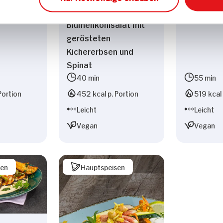
ikka
Winterlicher
Asia One 
Blumenkohlsalat mit
gerösteten
Kichererbsen und
Spinat
40 min
55 min
Portion
452 kcal p. Portion
519 kcal 
Leicht
Leicht
Vegan
Vegan
sen
Hauptspeisen