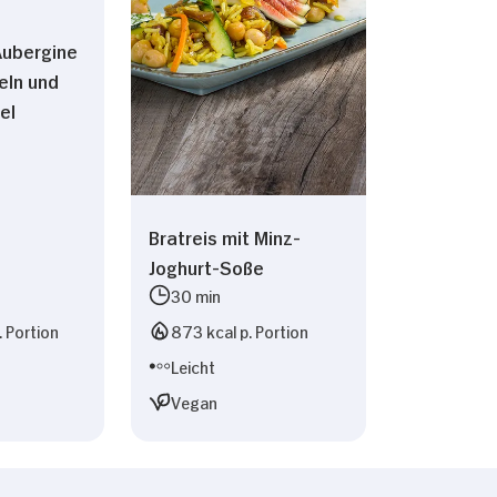
Aubergine
eln und
el
Bratreis mit Minz-
Joghurt-Soße
30 min
. Portion
873 kcal p. Portion
Leicht
Vegan