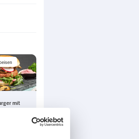
peisen
rger mit
e-Hummus,
en
ns, Rucola
eschen