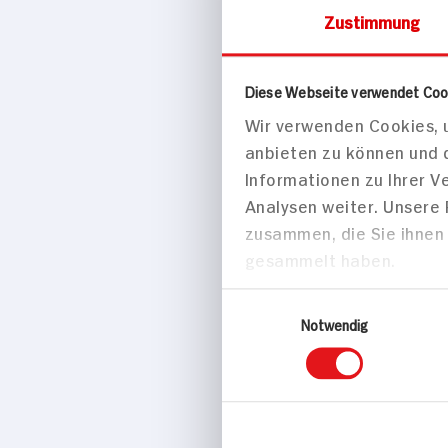
Zustimmung
Orientalisch
Diese Webseite verwendet Coo
Kichererbsen
Wir verwenden Cookies, u
mit Pflaume
anbieten zu können und 
45 min
Informationen zu Ihrer 
410 kcal p. 
Analysen weiter. Unsere
Leicht
zusammen, die Sie ihnen 
Vegan
gesammelt haben.
Einwilligungsauswahl
Notwendig
Hauptspei