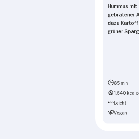
Hummus mit
gebratener 
dazu Kartoff
grüner Sparg
85 min
1.640 kcal p
Leicht
Vegan