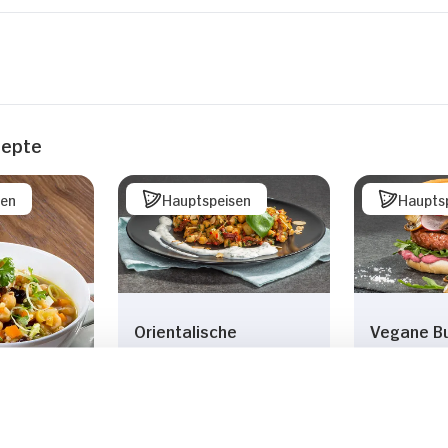
zepte
sen
Hauptspeisen
Haupts
Orientalische
Vegane Bu
Auberginen-Pfanne mit
Rote-Bet
Kichererbsen
gebraten
Champigno
und Radi