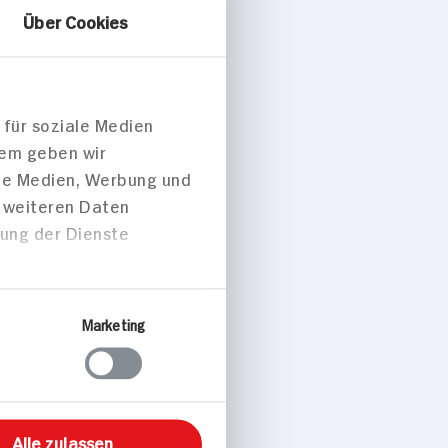
Über Cookies
 für soziale Medien
dem geben wir
ale Medien, Werbung und
 p. Portion
t weiteren Daten
zung der Dienste
Marketing
peisen
Alle zulassen