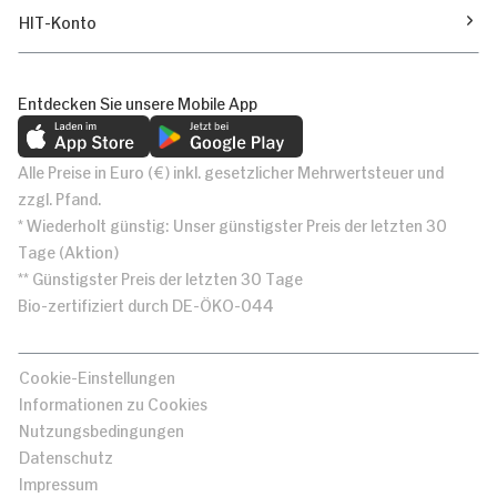
HIT-Konto
Entdecken Sie unsere Mobile App
Alle Preise in Euro (€) inkl. gesetzlicher Mehrwertsteuer und
zzgl. Pfand.
* Wiederholt günstig: Unser günstigster Preis der letzten 30
Tage (Aktion)
** Günstigster Preis der letzten 30 Tage
Bio-zertifiziert durch DE-ÖKO-044
Cookie-Einstellungen
Informationen zu Cookies
Nutzungsbedingungen
Datenschutz
Impressum