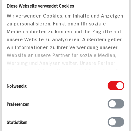
Diese Webseite verwendet Cookies
ZUM
ZUM
AKTUELLEN
AKTUELLEN
Wir verwenden Cookies, um Inhalte und Anzeigen
TAGES-
TAGES-
PREIS
PREIS
zu personalisieren, Funktionen für soziale
Medien anbieten zu können und die Zugriffe auf
Mehr anzeigen
unsere Website zu analysieren. Außerdem geben
wir Informationen zu Ihrer Verwendung unserer
Website an unsere Partner für soziale Medien,
Werbung und Analysen weiter. Unsere Partner
Alle Rezepte
Mehr
führen diese Informationen möglicherweise mit
weiteren Daten zusammen, die Sie ihnen
Einwilligungsauswahl
bereitgestellt haben oder die sie im Rahmen
Notwendig
Ihrer Nutzung der Dienste gesammelt haben.
Präferenzen
Valess Gouda Schnitzel
Kasseler in Dunkelbier-
Caprese
Sauce
Statistiken
15 min