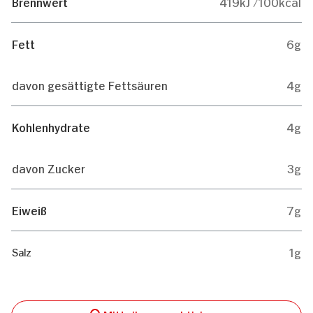
Brennwert
419kJ /100kcal
Fett
6g
davon gesättigte Fettsäuren
4g
Kohlenhydrate
4g
davon Zucker
3g
Eiweiß
7g
1g
Salz