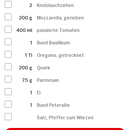
2
Knoblauchzehen
200
g
Mozzarella, gerieben
400
ml
passierte Tomaten
1
Bund Basilikum
1
Tl
Oregano, getrocknet
200
g
Quark
75
g
Parmesan
1
Ei
1
Bund Petersilie
Salz, Pfeffer zum Würzen