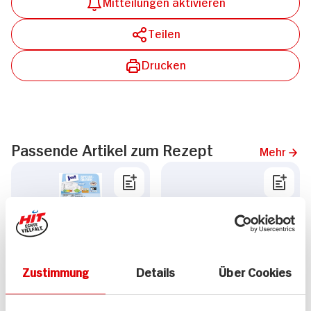
Mitteilungen aktivieren
Teilen
Drucken
Passende Artikel zum Rezept
Mehr
ja! Speisequark
Berchtesgadener Land
Zustimmung
Details
Über Cookies
Magerstufe
Topfen Speisequark
Rahmstufe