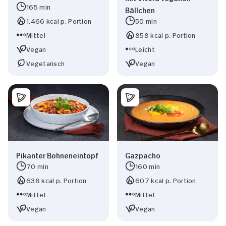
165 min
Bällchen
1.466 kcal p. Portion
50 min
Mittel
858 kcal p. Portion
Vegan
Leicht
Vegetarisch
Vegan
Zustimmung
Details
Über Cookies
Pikanter Bohneneintopf
Gazpacho
Diese Webseite verwendet Cookies
70 min
160 min
Wir verwenden Cookies, um Inhalte und Anzeigen
638 kcal p. Portion
607 kcal p. Portion
zu personalisieren, Funktionen für soziale
Mittel
Mittel
Medien anbieten zu können und die Zugriffe auf
Vegan
Vegan
unsere Website zu analysieren. Außerdem geben