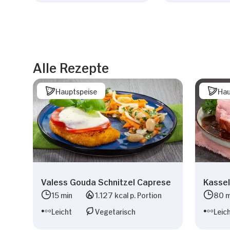
Alle Rezepte
Hauptspeise
Hau
Valess Gouda Schnitzel Caprese
Kassel
15 min
1.127 kcal p. Portion
80 m
Leicht
Vegetarisch
Leic