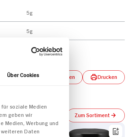
5g
5g
0g
Über Cookies
lungen aktivieren
Teilen
Drucken
 für soziale Medien
dem geben wir
Zum Sortiment
ale Medien, Werbung und
t weiteren Daten