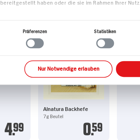
bereitgestellt haben oder die sie im Rahmen Ihrer Nut
Präferenzen
Statistiken
nusscreme
Bio Go
Kokosr
Nur Notwendige erlauben
250g Be
Alnatura Backhefe
7g Beutel
4.
99
0.
59