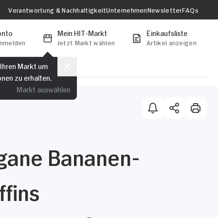
Verantwortung & Nachhaltigkeit
Unternehmen
Newsletter
FAQs
onto
Mein HIT-Markt
Einkaufsliste
anmelden
Jetzt Markt wählen
Artikel anzeigen
 Ihren Markt um
onen zu erhalten.
Markt auswählen
gane Bananen-
fins