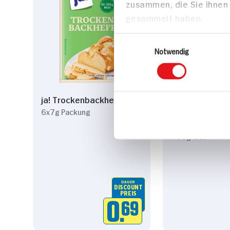
zusammen, die Sie ihnen 
gesammelt haben.
Einwilligungsauswahl
Notwendig
ja! Trockenbackhefe
Gürsoy Hasel
mit Milch 40%
6x7g Packung
Haselnüsse
400g Glas
DAUER
DISCOUNT
PREIS
0.
69