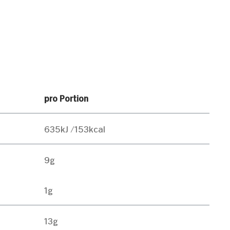
pro Portion
635kJ /153kcal
9g
1g
13g