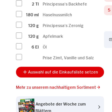
2
Tl
Principessa‘s Backhefe
180
ml
Haselnussmilch
120
g
Principessa‘s Zeronig
120
g
Apfelmark
6
El
Öl
Prise Zimt, Vanille und Salz
Auswahl auf die Einkaufsliste setzen
Mehr zu unserem nachhaltigem Sortiment
Angebote der Woche zum
Blättern