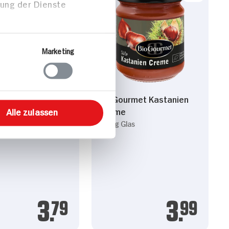
zung der Dienste
Marketing
urmet
BioGourmet Kastanien
aspeln
Creme
Alle zulassen
utel
230g Glas
3.
79
3.
99