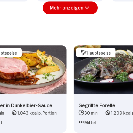
Mehr anzeigen
ptspeise
Hauptspeise
er in Dunkelbier-Sauce
Gegrillte Forelle
in
1.043 kcal p. Portion
30 min
1.209 kcal 
ht
Mittel