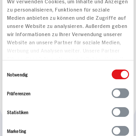
Wir verwenden Cookies, um Inhalte und Anzeigen
Vegan
Vegan
zu personalisieren, Funktionen für soziale
Medien anbieten zu können und die Zugriffe auf
unsere Website zu analysieren. Außerdem geben
wir Informationen zu Ihrer Verwendung unserer
Website an unsere Partner für soziale Medien,
Werbung und Analysen weiter. Unsere Partner
führen diese Informationen möglicherweise mit
Veganer Schokoladen-
Vegane Bananen-
weiteren Daten zusammen, die Sie ihnen
Einwilligungsauswahl
Zucchini-Kuchen
Muffins
bereitgestellt haben oder die sie im Rahmen
Notwendig
85 min
Ihrer Nutzung der Dienste gesammelt haben.
362 kcal p. Portion
40 min
Leicht
153 kcal p. Portion
Präferenzen
Vegan
Leicht
Vegetarisch
Vegan
Statistiken
Marketing