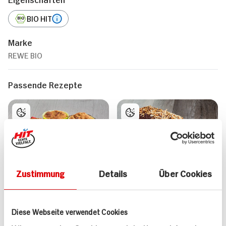
BIO HIT
Marke
REWE BIO
Passende Rezepte
Vegane Bananen-
Veganer Schokoladen-
Zustimmung
Details
Über Cookies
Muffins
Zucchini-Kuchen
40 min
85 min
153 kcal p. Portion
362 kcal p. Portion
Diese Webseite verwendet Cookies
Leicht
Leicht