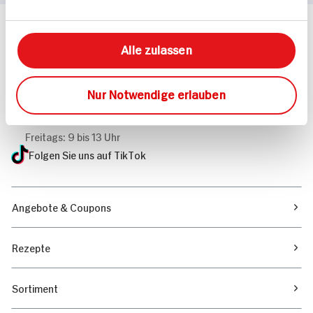
Häufig gestellte Fragen
Alle zulassen
Mehr Informationen in unserem FAQ
kontakt
hit.de
Wir beantworten gerne Ihre Fragen
Nur Notwendige erlauben
(0228) 42967 0
Montag - Donnerstag: 9 bis 16 Uhr
Freitags: 9 bis 13 Uhr
Folgen Sie uns auf TikTok
Angebote & Coupons
Rezepte
Sortiment