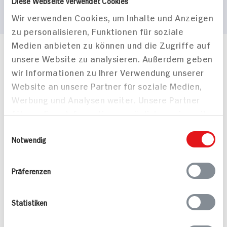
Diese Webseite verwendet Cookies
Wir verwenden Cookies, um Inhalte und Anzeigen
zu personalisieren, Funktionen für soziale
Medien anbieten zu können und die Zugriffe auf
Häufig gestellte Fragen
unsere Website zu analysieren. Außerdem geben
Mehr Informationen in unserem FAQ
wir Informationen zu Ihrer Verwendung unserer
kontakt
hit.de
Website an unsere Partner für soziale Medien,
Wir beantworten gerne Ihre Fragen
Werbung und Analysen weiter. Unsere Partner
(0228) 42967 0
führen diese Informationen möglicherweise mit
Montag - Donnerstag: 9 bis 16 Uhr
weiteren Daten zusammen, die Sie ihnen
Einwilligungsauswahl
Freitags: 9 bis 13 Uhr
bereitgestellt haben oder die sie im Rahmen
Notwendig
Folgen Sie uns auf TikTok
Ihrer Nutzung der Dienste gesammelt haben.
Präferenzen
Angebote & Coupons
Statistiken
Rezepte