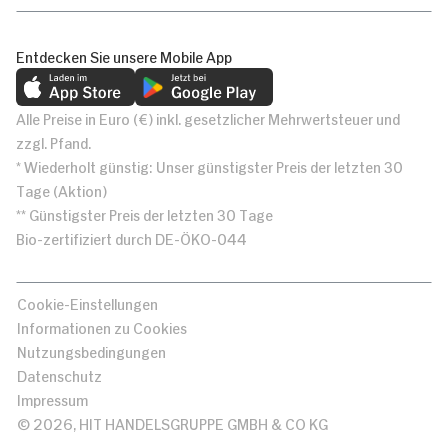
Entdecken Sie unsere Mobile App
Alle Preise in Euro (€) inkl. gesetzlicher Mehrwertsteuer und
zzgl. Pfand.
* Wiederholt günstig: Unser günstigster Preis der letzten 30
Tage (Aktion)
** Günstigster Preis der letzten 30 Tage
Bio-zertifiziert durch DE-ÖKO-044
Cookie-Einstellungen
Informationen zu Cookies
Nutzungsbedingungen
Datenschutz
Impressum
© 2026, HIT HANDELSGRUPPE GMBH & CO KG