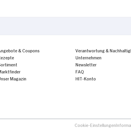
Nur Notwendige erlauben
Angebote & Coupons
Verantwortung & Nachhaltig
Rezepte
Unternehmen
Sortiment
Newsletter
Marktfinder
FAQ
Unser Magazin
HIT-Konto
Cookie-Einstellungen
Informa