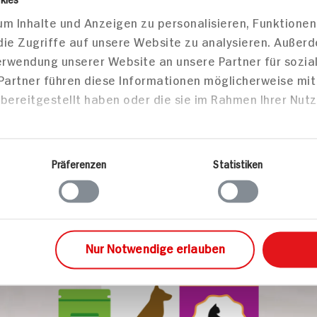
HIT-K
Jetzt 
er
Karriere
Wählen Sie jetzt
lokale Informati