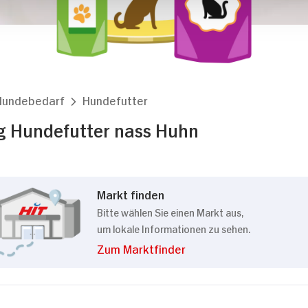
Details
kies
Hundebedarf
Hundefutter
m Inhalte und Anzeigen zu personalisieren, Funktionen
g Hundefutter nass Huhn
die Zugriffe auf unsere Website zu analysieren. Außer
Verwendung unserer Website an unsere Partner für sozi
 Partner führen diese Informationen möglicherweise mi
bereitgestellt haben oder die sie im Rahmen Ihrer Nut
Markt finden
Bitte wählen Sie einen Markt aus,
um lokale Informationen zu sehen.
Zum Marktfinder
Präferenzen
Statistiken