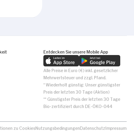
Alle zulassen
keit
Entdecken Sie unsere Mobile App
Alle Preise in Euro (€) inkl. gesetzlicher
Mehrwertsteuer und zzgl. Pfand.
* Wiederholt günstig: Unser günstigster
Preis der letzten 30 Tage (Aktion)
** Günstigster Preis der letzten 30 Tage
Bio-zertifiziert durch DE-ÖKO-044
tionen zu Cookies
Nutzungsbedingungen
Datenschutz
Impressum