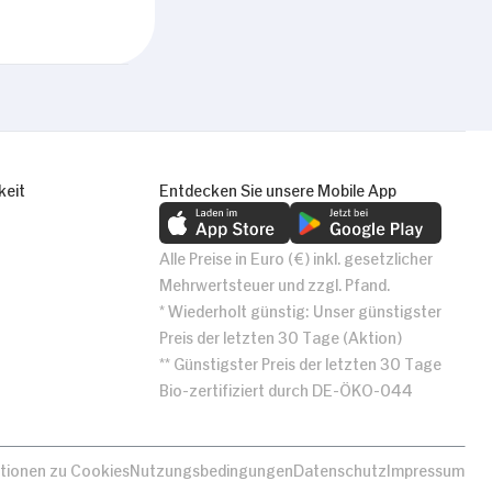
Alle zulassen
keit
Entdecken Sie unsere Mobile App
Alle Preise in Euro (€) inkl. gesetzlicher
Mehrwertsteuer und zzgl. Pfand.
* Wiederholt günstig: Unser günstigster
Preis der letzten 30 Tage (Aktion)
** Günstigster Preis der letzten 30 Tage
Bio-zertifiziert durch DE-ÖKO-044
tionen zu Cookies
Nutzungsbedingungen
Datenschutz
Impressum