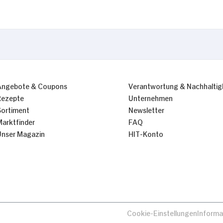
Nur Notwendige erlauben
Angebote & Coupons
Verantwortung & Nachhaltig
Rezepte
Unternehmen
Sortiment
Newsletter
Marktfinder
FAQ
Unser Magazin
HIT-Konto
Cookie-Einstellungen
Informa