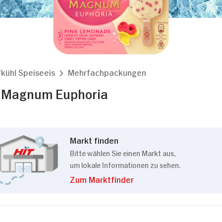
Details
kies
fkühl Speiseeis
Mehrfachpackungen
m Inhalte und Anzeigen zu personalisieren, Funktionen
 Magnum Euphoria
die Zugriffe auf unsere Website zu analysieren. Außer
Verwendung unserer Website an unsere Partner für sozi
 Partner führen diese Informationen möglicherweise mi
bereitgestellt haben oder die sie im Rahmen Ihrer Nut
Markt finden
Bitte wählen Sie einen Markt aus,
um lokale Informationen zu sehen.
Zum Marktfinder
Präferenzen
Statistiken