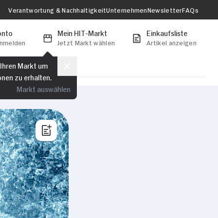
Verantwortung & Nachhaltigkeit
Unternehmen
Newsletter
FAQs
onto
Mein HIT-Markt
Einkaufsliste
anmelden
Jetzt Markt wählen
Artikel anzeigen
 Ihren Markt um
onen zu erhalten.
Markt auswählen