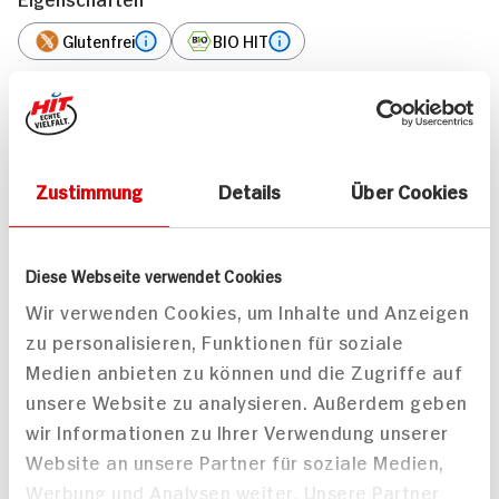
Glutenfrei
BIO HIT
Marke
Del Fiore / München
Passende Rezepte
Zustimmung
Details
Über Cookies
Diese Webseite verwendet Cookies
Wir verwenden Cookies, um Inhalte und Anzeigen
zu personalisieren, Funktionen für soziale
Medien anbieten zu können und die Zugriffe auf
Vanilleeis mit
unsere Website zu analysieren. Außerdem geben
Amarenakirschen, Likör
und Schokoladensauce
wir Informationen zu Ihrer Verwendung unserer
6 min
Website an unsere Partner für soziale Medien,
1.022 kcal p. Portion
Werbung und Analysen weiter. Unsere Partner