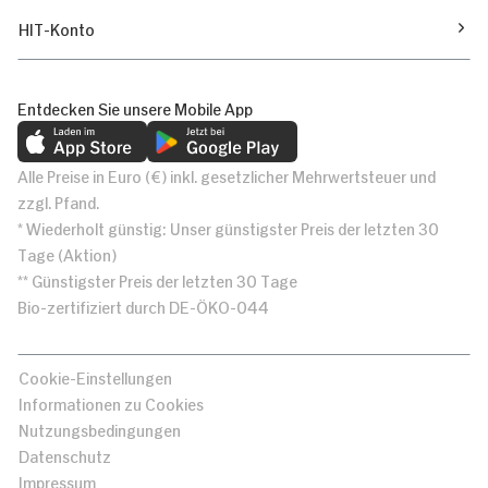
HIT-Konto
Entdecken Sie unsere Mobile App
Alle Preise in Euro (€) inkl. gesetzlicher Mehrwertsteuer und
zzgl. Pfand.
* Wiederholt günstig: Unser günstigster Preis der letzten 30
Tage (Aktion)
** Günstigster Preis der letzten 30 Tage
Bio-zertifiziert durch DE-ÖKO-044
Cookie-Einstellungen
Informationen zu Cookies
Nutzungsbedingungen
Datenschutz
Impressum